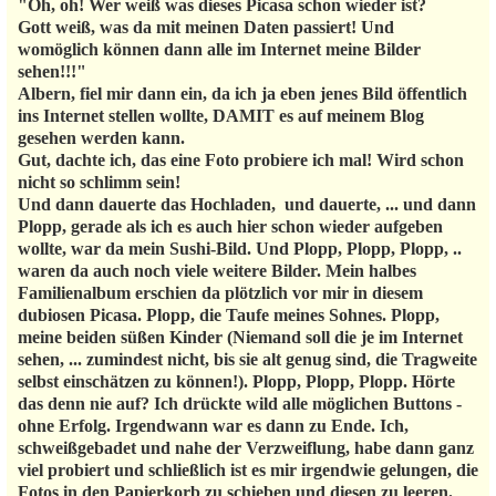
"Oh, oh! Wer weiß was dieses Picasa schon wieder ist?
Gott weiß, was da mit meinen Daten passiert! Und
womöglich können dann alle im Internet meine Bilder
sehen!!!"
Albern, fiel mir dann ein, da ich ja eben jenes Bild öffentlich
ins Internet stellen wollte, DAMIT es auf meinem Blog
gesehen werden kann.
Gut, dachte ich, das eine Foto probiere ich mal! Wird schon
nicht so schlimm sein!
Und dann dauerte das Hochladen, und dauerte, ... und dann
Plopp, gerade als ich es auch hier schon wieder aufgeben
wollte, war da mein Sushi-Bild. Und Plopp, Plopp, Plopp, ..
waren da auch noch viele weitere Bilder. Mein halbes
Familienalbum erschien da plötzlich vor mir in diesem
dubiosen Picasa. Plopp, die Taufe meines Sohnes. Plopp,
meine beiden süßen Kinder (Niemand soll die je im Internet
sehen, ... zumindest nicht, bis sie alt genug sind, die Tragweite
selbst einschätzen zu können!). Plopp, Plopp, Plopp. Hörte
das denn nie auf? Ich drückte wild alle möglichen Buttons -
ohne Erfolg. Irgendwann war es dann zu Ende. Ich,
schweißgebadet und nahe der Verzweiflung, habe dann ganz
viel probiert und schließlich ist es mir irgendwie gelungen, die
Fotos in den Papierkorb zu schieben und diesen zu leeren.