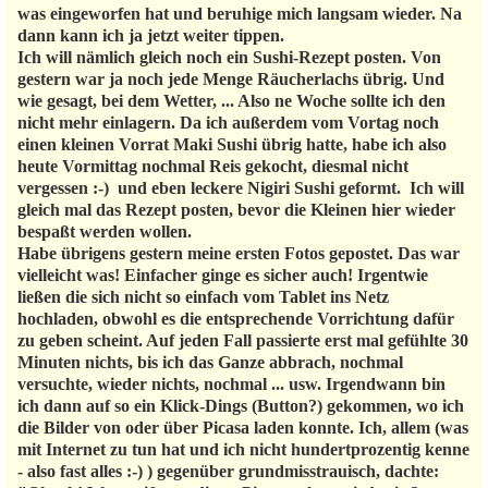
was eingeworfen hat und beruhige mich langsam wieder. Na
dann kann ich ja jetzt weiter tippen.
Ich will nämlich gleich noch ein Sushi-Rezept posten. Von
gestern war ja noch jede Menge Räucherlachs übrig. Und
wie gesagt, bei dem Wetter, ... Also ne Woche sollte ich den
nicht mehr einlagern. Da ich außerdem vom Vortag noch
einen kleinen Vorrat Maki Sushi übrig hatte, habe ich also
heute Vormittag nochmal Reis gekocht, diesmal nicht
vergessen :-) und eben leckere Nigiri Sushi geformt. Ich will
gleich mal das Rezept posten, bevor die Kleinen hier wieder
bespaßt werden wollen.
Habe übrigens gestern meine ersten Fotos gepostet. Das war
vielleicht was! Einfacher ginge es sicher auch! Irgentwie
ließen die sich nicht so einfach vom Tablet ins Netz
hochladen, obwohl es die entsprechende Vorrichtung dafür
zu geben scheint. Auf jeden Fall passierte erst mal gefühlte 30
Minuten nichts, bis ich das Ganze abbrach, nochmal
versuchte, wieder nichts, nochmal ... usw. Irgendwann bin
ich dann auf so ein Klick-Dings (Button?) gekommen, wo ich
die Bilder von oder über Picasa laden konnte. Ich, allem (was
mit Internet zu tun hat und ich nicht hundertprozentig kenne
- also fast alles :-) ) gegenüber grundmisstrauisch, dachte: