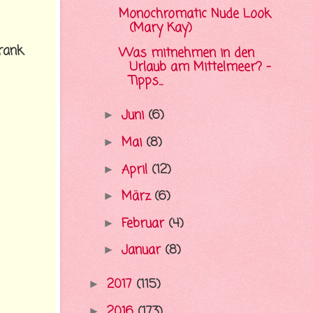
Monochromatic Nude Look
(Mary Kay)
rank
Was mitnehmen in den
Urlaub am Mittelmeer? -
Tipps...
Juni
(6)
►
Mai
(8)
►
April
(12)
►
März
(6)
►
Februar
(4)
►
Januar
(8)
►
2017
(115)
►
2016
(173)
►