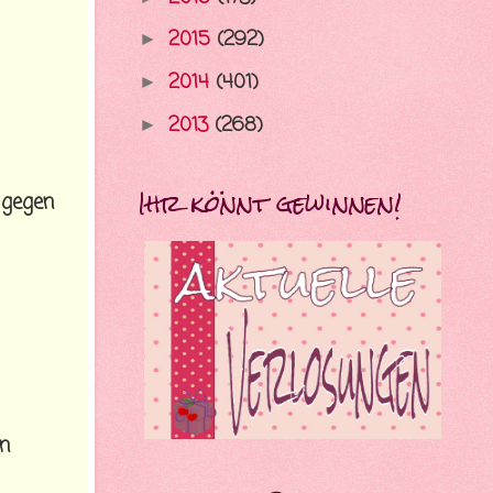
2015
(292)
►
2014
(401)
►
2013
(268)
►
Ihr könnt gewinnen!
 gegen
en