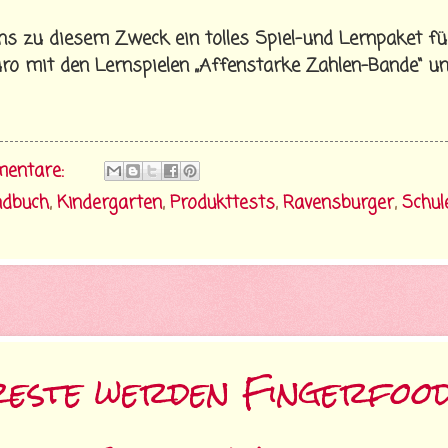
ns zu diesem Zweck ein tolles Spiel-und Lernpaket fü
ro mit den Lernspielen „Affenstarke Zahlen-Bande“ u
mentare:
ndbuch
,
Kindergarten
,
Produkttests
,
Ravensburger
,
Schul
reste werden Fingerfoo