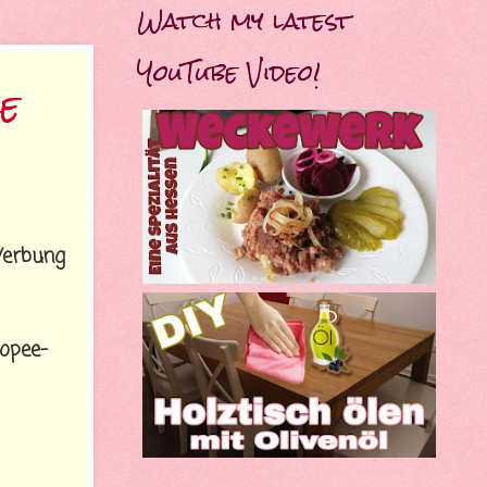
Watch my latest
YouTube Video!
e
erbung
opee-