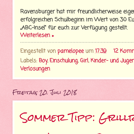
Ravensburger hat mir freundlicherweise eige
erfolgreichen Schulbeginn im Wert von 30 Eu
„ABC-Insel“ für euch zur Verfügung gestellt.
Weiterlesen »
Eingestellt von
pamelopee
um
17:39
12 Kom
Labels:
Boy
,
Einschulung
,
Girl
,
Kinder- und Juge
Verlosungen
Freitag, 20. Juli 2018
Sommer Tipp: Grill