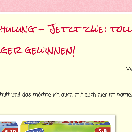
hulung - Jetzt zwei toll
rger gewinnen!
W
hult und das möchte ich auch mit euch hier im pamel