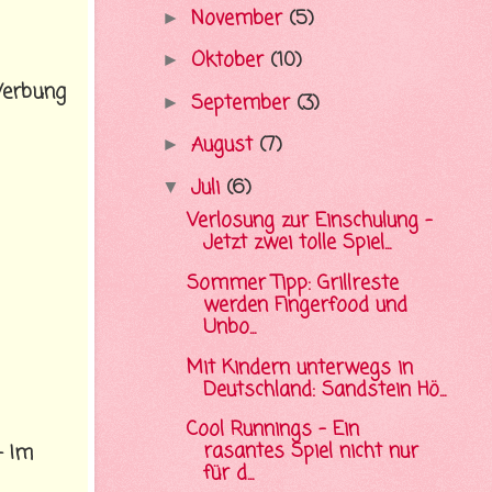
November
(5)
►
Oktober
(10)
►
erbung
September
(3)
►
August
(7)
►
Juli
(6)
▼
Verlosung zur Einschulung -
Jetzt zwei tolle Spiel...
Sommer Tipp: Grillreste
werden Fingerfood und
Unbo...
Mit Kindern unterwegs in
Deutschland: Sandstein Hö...
Cool Runnings - Ein
rasantes Spiel nicht nur
- Im
für d...