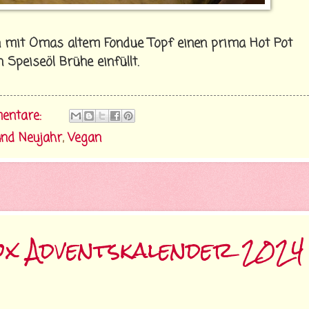
h mit Omas altem Fondue Topf einen prima Hot Pot
Speiseöl Brühe einfüllt.
entare:
und Neujahr
,
Vegan
ox Adventskalender 2024