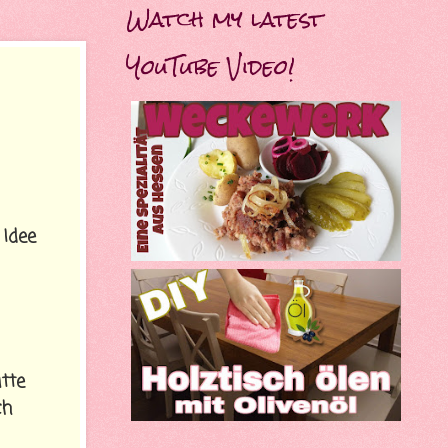
Watch my latest
YouTube Video!
 Idee
tte
ch