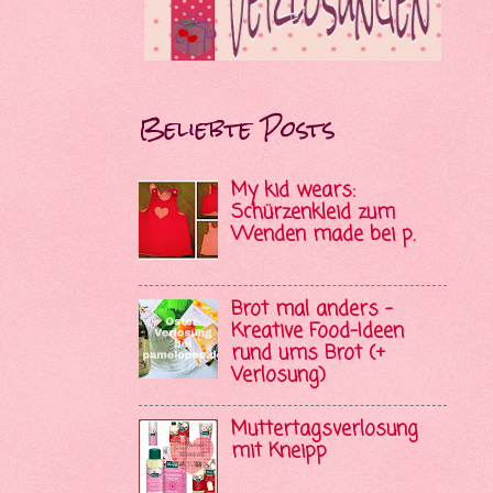
Beliebte Posts
My kid wears:
Schürzenkleid zum
Wenden made bei p.
Brot mal anders -
Kreative Food-Ideen
rund ums Brot (+
Verlosung)
Muttertagsverlosung
mit Kneipp