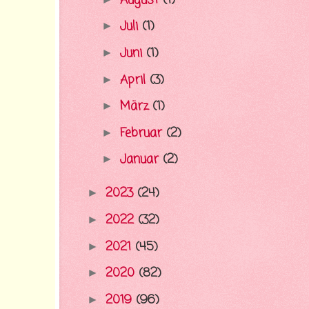
August
(1)
Juli
(1)
►
Juni
(1)
►
April
(3)
►
März
(1)
►
Februar
(2)
►
Januar
(2)
►
2023
(24)
►
2022
(32)
►
2021
(45)
►
2020
(82)
►
2019
(96)
►