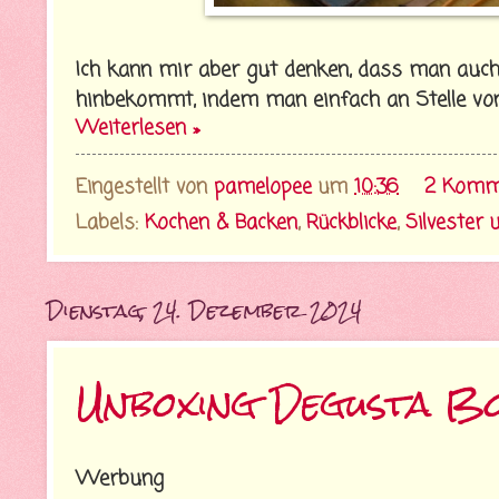
Ich kann mir aber gut denken, dass man auc
hinbekommt, indem man einfach an Stelle von 
Weiterlesen »
Eingestellt von
pamelopee
um
10:36
2 Komm
Labels:
Kochen & Backen
,
Rückblicke
,
Silvester 
Dienstag, 24. Dezember 2024
Unboxing Degusta B
Werbung