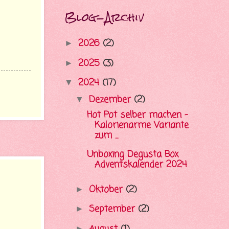
Blog-Archiv
2026
(2)
►
2025
(3)
►
2024
(17)
▼
Dezember
(2)
▼
Hot Pot selber machen -
Kalorienarme Variante
zum ...
Unboxing Degusta Box
Adventskalender 2024
Oktober
(2)
►
September
(2)
►
►