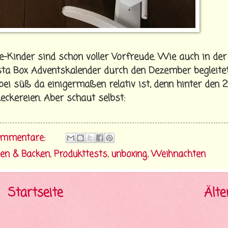
e-Kinder sind schon voller Vorfreude. Wie auch in der
ta Box Adventskalender durch den Dezember begleite
i süß da einigermaßen relativ ist, denn hinter den 
ckereien. Aber schaut selbst:
ommentare:
en & Backen
,
Produkttests
,
unboxing
,
Weihnachten
Startseite
Älte