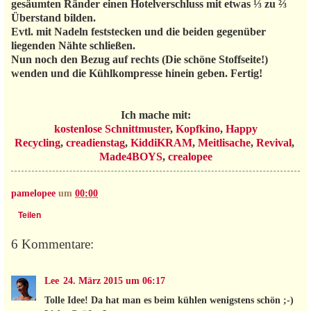
gesäumten Ränder einen Hotelverschluss mit etwas ⅓ zu ⅔
Überstand bilden.
Evtl. mit Nadeln feststecken und die beiden gegenüber
liegenden Nähte schließen.
Nun noch den Bezug auf rechts (Die schöne Stoffseite!)
wenden und die Kühlkompresse hinein geben. Fertig!
Ich mache mit:
kostenlose Schnittmuster
,
Kopfkino
,
Happy
Recycling
,
creadienstag
,
KiddiKRAM
,
Meitlisache
,
Revival
,
Made4BOYS
,
crealopee
pamelopee
um
00:00
Teilen
6 Kommentare:
Lee
24. März 2015 um 06:17
Tolle Idee! Da hat man es beim kühlen wenigstens schön ;-)