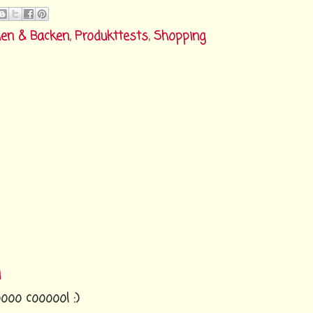
en & Backen
,
Produkttests
,
Shopping
1
ooo coooool :)