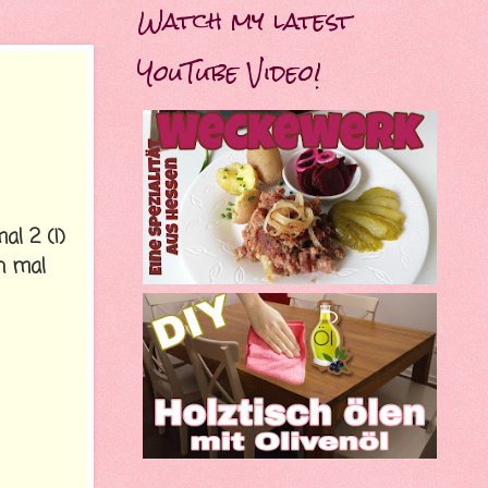
Watch my latest
YouTube Video!
al 2 (!)
h mal