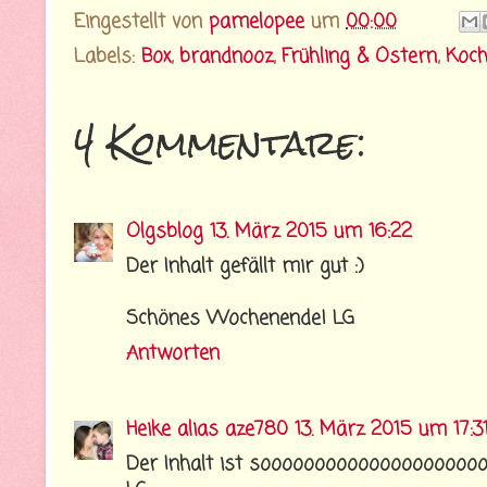
Eingestellt von
pamelopee
um
00:00
Labels:
Box
,
brandnooz
,
Frühling & Ostern
,
Koch
4 Kommentare:
Olgsblog
13. März 2015 um 16:22
Der Inhalt gefällt mir gut :)
Schönes Wochenende! LG
Antworten
Heike alias aze780
13. März 2015 um 17:3
Der Inhalt ist sooooooooooooooooooooo