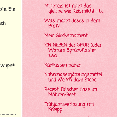
Milchreis ist nicht das
te. Sie
gleiche wie Reismilch! - b...
Was macht Jesus in dem
ich
Brot?
Mein Glücksmoment
ICH. NEBEN der SPUR (oder:
Warum Sprühpflaster
zwa...
Kühlkissen nähen
chwups*
Nahrungsergänzungsmittel
und wie ich dazu stehe
Rezept: Falscher Hase im
Möhren-Beet
Frühjahrsverlosung mit
Kneipp