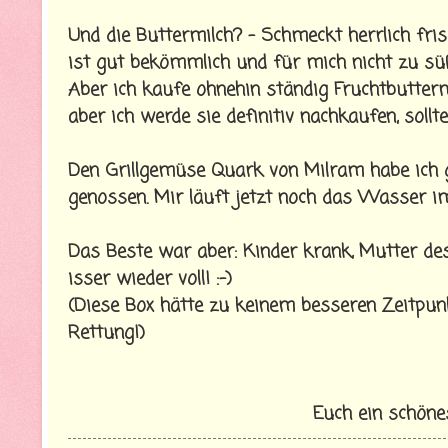
Und die Buttermilch? - Schmeckt herrlich fri
ist gut bekömmlich und für mich nicht zu sü
Aber ich kaufe ohnehin ständig Fruchtbutterm
aber ich werde sie definitiv nachkaufen, soll
Den Grillgemüse Quark von Milram habe ich 
genossen. Mir läuft jetzt noch das Wasser 
Das Beste war aber: Kinder krank, Mutter des
isser wieder voll! :-)
(Diese Box hätte zu keinem besseren Zeitpu
Rettung!)
Euch ein schön