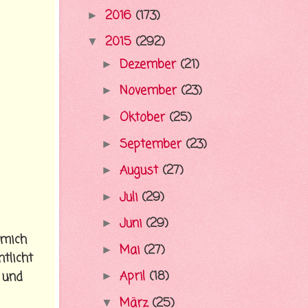
2016
(173)
►
2015
(292)
▼
Dezember
(21)
►
November
(23)
►
Oktober
(25)
►
September
(23)
►
August
(27)
►
Juli
(29)
►
Juni
(29)
►
 mich
Mai
(27)
►
tlicht
April
(18)
 und
►
März
(25)
▼