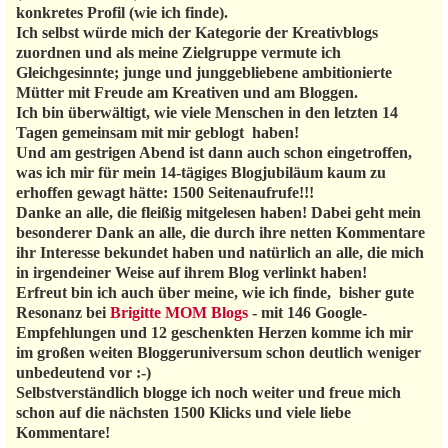
konkretes Profil (wie ich finde).
Ich selbst würde mich der Kategorie der Kreativblogs
zuordnen und als meine Zielgruppe vermute ich
Gleichgesinnte; junge und junggebliebene ambitionierte
Mütter mit Freude am Kreativen und am Bloggen.
Ich bin überwältigt, wie viele Menschen in den letzten 14
Tagen gemeinsam mit mir geblogt haben!
Und am gestrigen Abend ist dann auch schon eingetroffen,
was ich mir für mein 14-tägiges Blogjubiläum kaum zu
erhoffen gewagt hätte: 1500 Seitenaufrufe!!!
Danke an alle, die fleißig mitgelesen haben! Dabei geht mein
besonderer Dank an alle, die durch ihre netten Kommentare
ihr Interesse bekundet haben und natürlich an alle, die mich
in irgendeiner Weise auf ihrem Blog verlinkt haben!
Erfreut bin ich auch über meine, wie ich finde, bisher gute
Resonanz bei
Brigitte MOM Blogs
- mit 146 Google-
Empfehlungen und 12 geschenkten Herzen komme ich mir
im großen weiten Bloggeruniversum schon deutlich weniger
unbedeutend vor :-)
Selbstverständlich blogge ich noch weiter und freue mich
schon auf die nächsten 1500 Klicks und viele liebe
Kommentare!