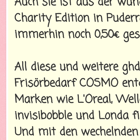
Auch sie ist aus der wu
Charity Edition in Puder
immerhin noch 0,50€ ges
All diese und weitere gh
Frisörbedarf COSMO entd
Marken wie L'Oreal, Wella
invisibobble und Londa fi
Und mit den wechelnden