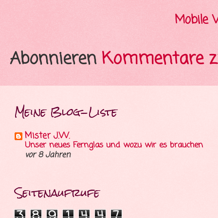
Mobile 
Abonnieren
Kommentare z
Meine Blog-Liste
Mister J.W.
Unser neues Fernglas und wozu wir es brauchen
vor 8 Jahren
Seitenaufrufe
3
8
9
1
4
4
7