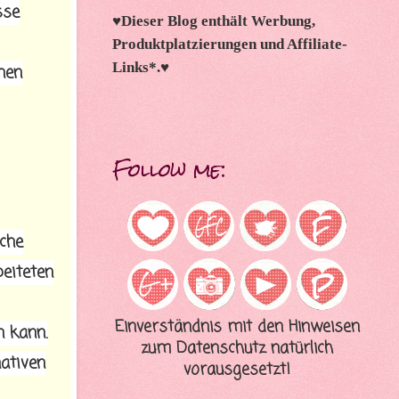
sse
♥
Dieser Blog enthält Werbung,
Produktplatzierungen und Affiliate-
Links*.
♥
hen
Follow me:
sche
eiteten
Einverständnis mit den Hinweisen
n kann.
zum Datenschutz natürlich
ativen
vorausgesetzt!