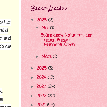
Blog-Archiv
2026
(2)
▼
ischen
Mai
(1)
▼
ndet
Spüre deine Natur mit den
en und
neuen Kneipp
Männerduschen
ab die
März
(1)
►
2025
(3)
►
2024
(17)
►
2023
(24)
►
re
2022
(32)
►
he
2021
(45)
►