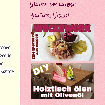
Watch my latest
YouTube Video!
hohen
pee.de
on
 könnte