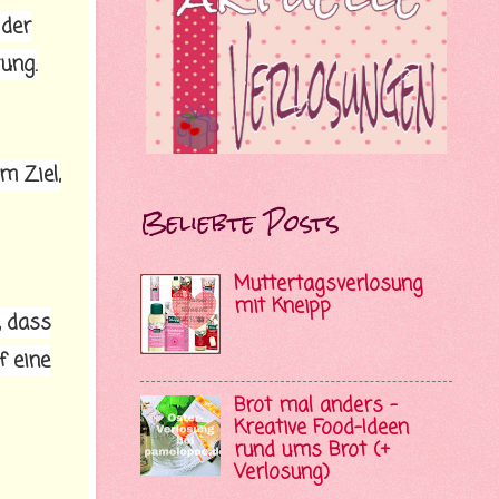
 der
ung.
m Ziel,
Beliebte Posts
Muttertagsverlosung
mit Kneipp
, dass
f eine
Brot mal anders -
Kreative Food-Ideen
rund ums Brot (+
Verlosung)