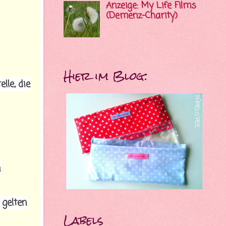
Anzeige: My Life Films
(Demenz-Charity)
Hier im Blog:
lle, die
n
 gelten
Labels