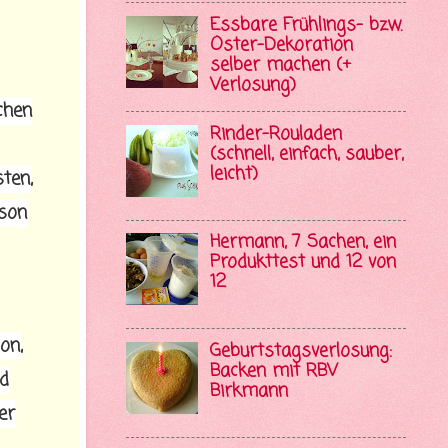
Essbare Frühlings- bzw.
Oster-Dekoration
selber machen (+
Verlosung)
chen
Rinder-Rouladen
(schnell, einfach, sauber,
leicht)
ten,
rson
Hermann, 7 Sachen, ein
Produkttest und 12 von
12
on,
Geburtstagsverlosung:
Backen mit RBV
nd
Birkmann
er