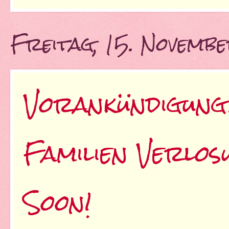
Freitag, 15. Novemb
Vorankündigung
Familien Verlo
Soon!