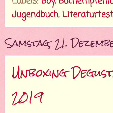
Labels:
Boy
,
Buchempfehl
Jugendbuch
,
Literaturtes
Samstag, 21. Dezemb
Unboxing Degus
2019