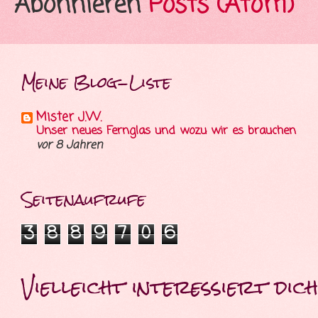
Abonnieren
Posts (Atom)
Meine Blog-Liste
Mister J.W.
Unser neues Fernglas und wozu wir es brauchen
vor 8 Jahren
Seitenaufrufe
3
8
8
9
7
0
6
Vielleicht interessiert dich 