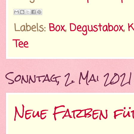
Labels:
Box
,
Degustabox
,
K
Tee
Sonntag, 2. Mai 2021
Neue Farben fü