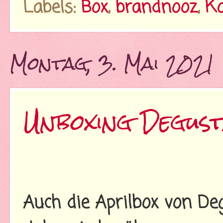
Labels:
Box
,
brandnooz
,
Ko
Montag, 3. Mai 2021
Unboxing Degust
Auch die Aprilbox von D