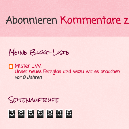
Abonnieren
Kommentare z
Meine Blog-Liste
Mister J.W.
Unser neues Fernglas und wozu wir es brauchen
vor 8 Jahren
Seitenaufrufe
3
8
8
6
9
0
6