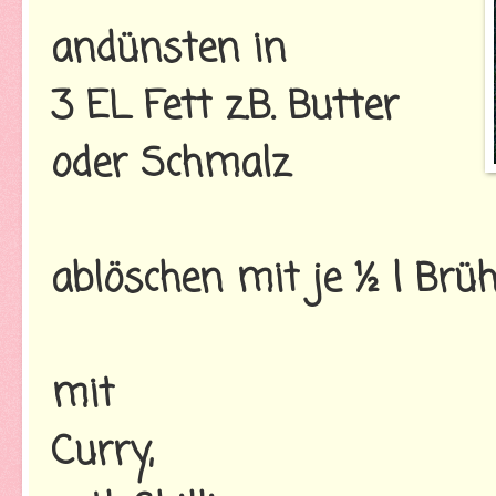
andünsten in
3 EL Fett z.B. Butter
oder Schmalz
ablöschen mit je ½ l Brüh
mit
Curry,