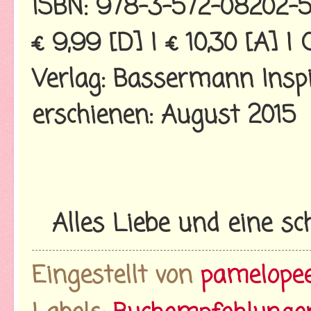
ISBN: 978-3-572-08202-
€ 9,99 [D] | € 10,30 [A] |
Verlag: Bassermann Inspi
erschienen: August 2015
Alles Liebe und eine s
Eingestellt von
pamelope