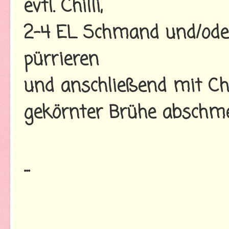
evtl. Chilli,
2-4 EL Schmand und/oder
pürrieren
und anschließend mit Chil
gekörnter Brühe abschme
...