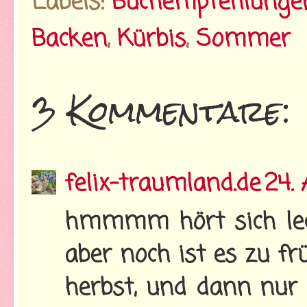
Labels:
Buchempfehlunge
Backen
,
Kürbis
,
Sommer
3 Kommentare:
felix-traumland.de
24.
hmmmm hört sich lecke
aber noch ist es zu frü
herbst, und dann nur i