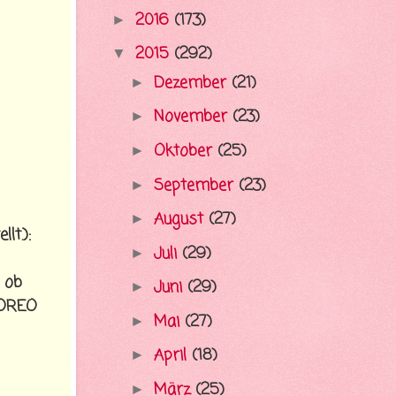
2016
(173)
►
2015
(292)
▼
Dezember
(21)
►
November
(23)
►
Oktober
(25)
►
September
(23)
►
August
(27)
►
lt.):
Juli
(29)
►
 ob
Juni
(29)
►
 OREO
Mai
(27)
►
April
(18)
►
März
(25)
►