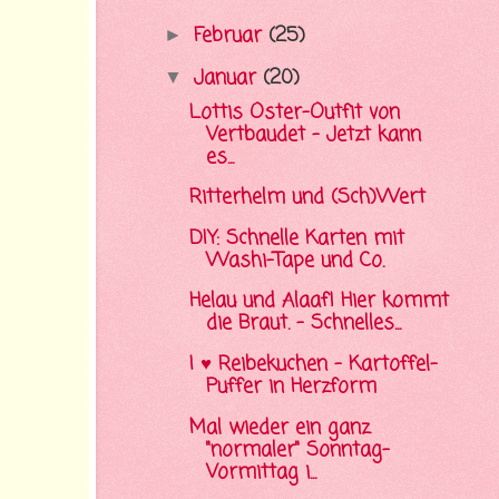
Februar
(25)
►
Januar
(20)
▼
Lottis Oster-Outfit von
Vertbaudet - Jetzt kann
es...
Ritterhelm und (Sch)Wert
DIY: Schnelle Karten mit
Washi-Tape und Co.
Helau und Alaaf! Hier kommt
die Braut. - Schnelles...
I ♥ Reibekuchen - Kartoffel-
Puffer in Herzform
Mal wieder ein ganz
"normaler" Sonntag-
Vormittag i...