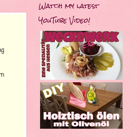
Watch my latest
YouTube Video!
ng
rn