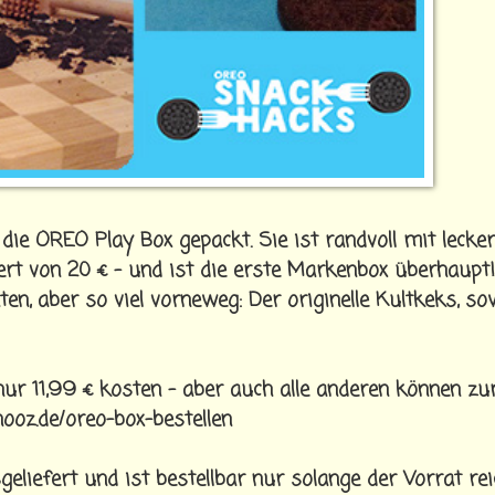
ie OREO Play Box gepackt. Sie ist randvoll mit lecke
t von 20 € - und ist die erste Markenbox überhaup
aten, aber so viel vorneweg: Der originelle Kultkeks, so
ur 11,99 € kosten – aber auch alle anderen können z
nooz.de/oreo-box-bestellen
liefert und ist bestellbar nur solange der Vorrat reic