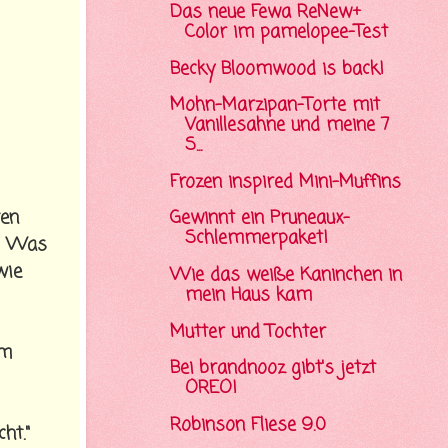
Das neue Fewa ReNew+
Color im pamelopee-Test
Becky Bloomwood is back!
Mohn-Marzipan-Torte mit
Vanillesahne und meine 7
S...
Frozen inspired Mini-Muffins
ren
Gewinnt ein Pruneaux-
Schlemmerpaket!
t! Was
wie
Wie das weiße Kaninchen in
mein Haus kam
Mutter und Tochter
um
Bei brandnooz gibt's jetzt
OREO!
Robinson Fliese 9.0
ht."