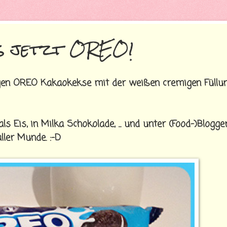
's jetzt OREO!
gen OREO Kakaokekse mit der weißen cremigen Füllu
als Eis, in Milka Schokolade, ... und unter (Food-)Blogge
ller Munde. :-D