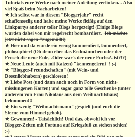
Tutorials eure Werke nach meiner Anleitung verlinken. - Also
viel Spaß beim Nacharbeiten!
★ Ich selbst war in diesem "Bloggerjahr" recht
schaffensselig und habe meine Werke fleißig auf den
Linkpartys anderer toller Blogs hergezeigt! (Einige Blogs
wurden dabei von mir regelrecht bombardiert. -
Ich möchte
jetzt nicht sagen "zugemüllt!)
★ Hier und da wurde ein wenig kommentiert, lammentiert,
philosophiert (Ob denn eher das Erdmännchen oder der
Frosch die neue Eule, -Oder war's der neue Fuchs?- ist?!?)
★ Neue Leute (auch mit Katzen) "kennengelernt"! ;-)
★ "Blogger-Freundschaften" (mit Wein- und
Dosenliebhabern) geschlossen!
★ Liebe Post (und dann auch noch in Form von nicht-
misslungenen Karten) und sogar ganz tolle Geschenke (unter
anderem von Frau Nikolaus aus dem Weihnachtshaus)
bekommen!!!
★ Ein wenig "Weihnachtsmann" gespielt (und euch die
Sterne vom Himmel geholt).
★ Gewonnen! - Tatsächlich! Und das, obwohl ich vor
Blogger-Zeiten mit Fortuna auf Kriegsfuß zu stehen schien!
:-)