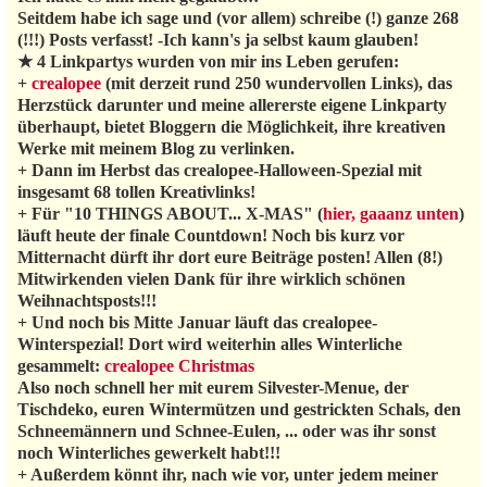
Seitdem habe ich sage und (vor allem) schreibe (!) ganze 268
(!!!) Posts verfasst! -Ich kann's ja selbst kaum glauben!
★ 4 Linkpartys wurden von mir ins Leben gerufen:
+
crealopee
(mit derzeit rund 250 wundervollen Links), das
Herz
stück darunter und meine allererste eigene Linkparty
überhaupt, bietet Bloggern die Möglichkeit, ihre kreativen
Werke mit meinem Blog zu verlinken.
+ Dann im Herbst das crealopee-Halloween-Spezial mit
insgesamt 68 tollen Kreativlinks!
+ Für "10 THINGS ABOUT... X-MAS" (
hier, gaaanz unten
)
läuft heute der finale Countdown! Noch bis kurz vor
Mitternacht dürft ihr dort eure Beiträge posten! Allen (8!)
Mitwirkenden vielen Dank für ihre wirklich schönen
Weihnachtsposts!!!
+ Und noch bis Mitte Januar läuft das crealopee-
Winterspezial! Dort wird weiterhin alles Winterliche
gesammelt:
crealopee Christmas
Also noch schnell her mit eurem Silvester-Menue, der
Tischdeko, euren Wintermützen und gestrickten Schals, den
Schneemännern und Schnee-Eulen, ... oder was ihr sonst
noch Winterliches gewerkelt habt!!!
+ Außerdem könnt ihr, nach wie vor, unter jedem meiner