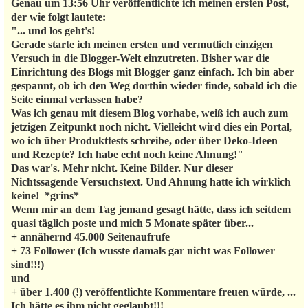
Genau um 13:56 Uhr veröffentlichte ich meinen ersten Post,
der wie folgt lautete:
"... und los geht's!
Gerade starte ich meinen ersten und vermutlich einzigen
Versuch in die Blogger-Welt einzutreten. Bisher war die
Einrichtung des Blogs mit Blogger ganz einfach. Ich bin aber
gespannt, ob ich den Weg dorthin wieder finde, sobald ich die
Seite einmal verlassen habe?
Was ich genau mit diesem Blog vorhabe, weiß ich auch zum
jetzigen Zeitpunkt noch nicht. Vielleicht wird dies ein Portal,
wo ich über Produkttests schreibe, oder über Deko-Ideen
und Rezepte? Ich habe echt noch keine Ahnung!"
Das war's. Mehr nicht. Keine Bilder. Nur dieser
Nichtssagende Versuchstext. Und Ahnung hatte ich wirklich
keine! *grins*
Wenn mir an dem Tag jemand gesagt hätte, dass ich seitdem
quasi täglich poste und mich 5 Monate später über...
+ annähernd 45.000 Seitenaufrufe
+ 73 Follower (Ich wusste damals gar nicht was Follower
sind!!!)
und
+ über 1.400 (!) veröffentlichte Kommentare freuen würde, ...
Ich hätte es ihm nicht geglaubt!!!