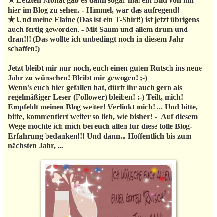
★ Letzten Monat gab es dann sogar mal ein Bild von mir
hier im Blog zu sehen. - Himmel, war das aufregend!
★ Und meine Elaine (Das ist ein T-Shirt!) ist jetzt übrigens
auch fertig geworden. - Mit Saum und allem drum und
dran!!! (Das wollte ich unbedingt noch in diesem Jahr
schaffen!)
Jetzt bleibt mir nur noch, euch einen guten Rutsch ins neue
Jahr zu wünschen! Bleibt mir gewogen! ;-)
Wenn's euch hier gefallen hat, dürft ihr auch gern als
regelmäßiger Leser (Follower) bleiben! :-) Teilt, mich!
Empfehlt meinen Blog weiter! Verlinkt mich! ... Und bitte,
bitte, kommentiert weiter so lieb, wie bisher! - Auf diesem
Wege möchte ich mich bei euch allen für diese tolle Blog-
Erfahrung bedanken!!! Und dann... Hoffentlich bis zum
nächsten Jahr, ...