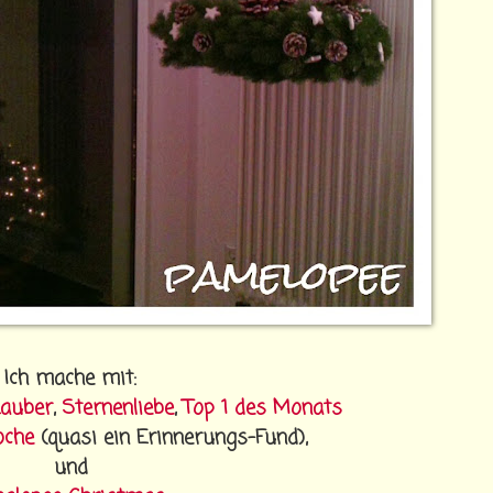
Ich mache mit:
auber
,
Sternenliebe
,
Top 1 des Monats
oche
(quasi ein Erinnerungs-Fund),
und