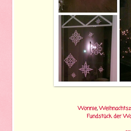
Wonnie
,
Weihnachtsz
Fundstück der W