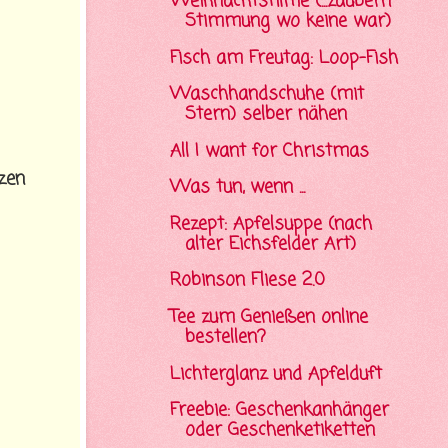
Weihnachtsfilme (...zaubern
Stimmung wo keine war)
Fisch am Freutag: Loop-Fish
Waschhandschuhe (mit
Stern) selber nähen
All I want for Christmas
zen
Was tun, wenn ...
Rezept: Apfelsuppe (nach
alter Eichsfelder Art)
Robinson Fliese 2.0
Tee zum Genießen online
bestellen?
Lichterglanz und Apfelduft
Freebie: Geschenkanhänger
oder Geschenketiketten