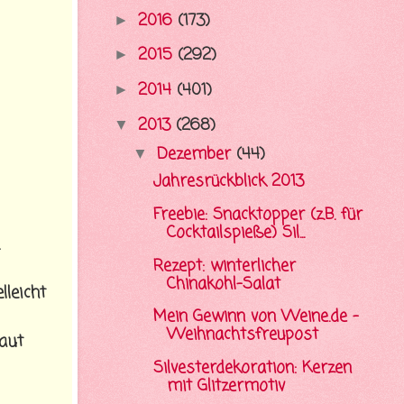
2016
(173)
►
2015
(292)
►
2014
(401)
►
2013
(268)
▼
Dezember
(44)
▼
Jahresrückblick 2013
Freebie: Snacktopper (z.B. für
Cocktailspieße) Sil...
Rezept: winterlicher
Chinakohl-Salat
lleicht
Mein Gewinn von Weine.de -
Weihnachtsfreupost
haut
Silvesterdekoration: Kerzen
mit Glitzermotiv