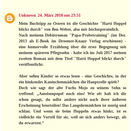
Unknown
24. März 2018 um 23:51
Mein Buchtipp zu Ostern ist die Geschichte "Harti Hoppel
blickt durch" von Ben Weber, also mir höchstpersönlich.
Nach meinem Debütroman "Papa-Probetraining" (im Dez.
2013 als E-Book im Droemer-Knaur Verlag erschienen) -
eine humorvolle Erzählung über die erste Begegnung mit
meinem späteren Pflegesohn - habe ich im Juli 2017 meinen
zweiten Roman mit dem Titel "Harti Hoppel blickt durch"
veröffentlicht.
Aber sollen Kinder so etwas lesen - eine Geschichte, in der
ein hinkendes Kaninchenmädchen die Hauptrolle spielt?
Doch wie sagt der alte Fuchs Mojo zu seinem Sohn so
treffend: „Ameisenpopel noch eins! Wie oft hab ich dir
schon gesagt, du sollst andere nicht nach ihrer äußeren
Erscheinung beurteilen! Das Langohrmädchen ist mutig und
schlau. Und wenn sie beim Hoppeln etwas hinkt, ist es
vielleicht ein Vorteil für sie, weil sie sich anders bewegt, als
du erwartest.“