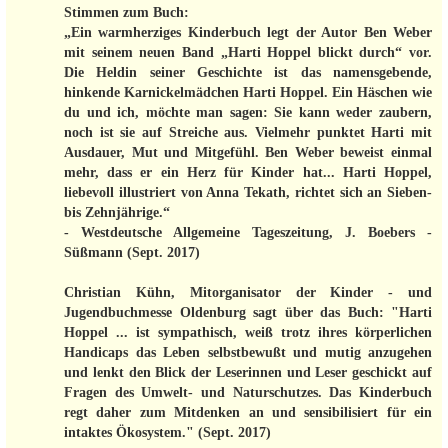
Stimmen zum Buch:
„Ein warmherziges Kinderbuch legt der Autor Ben Weber
mit seinem neuen Band „Harti Hoppel blickt durch“ vor.
Die Heldin seiner Geschichte ist das namensgebende,
hinkende Karnickelmädchen Harti Hoppel. Ein Häschen wie
du und ich, möchte man sagen: Sie kann weder zaubern,
noch ist sie auf Streiche aus. Vielmehr punktet Harti mit
Ausdauer, Mut und Mitgefühl. Ben Weber beweist einmal
mehr, dass er ein Herz für Kinder hat... Harti Hoppel,
liebevoll illustriert von Anna Tekath, richtet sich an Sieben-
bis Zehnjährige.“
- Westdeutsche Allgemeine Tageszeitung, J. Boebers -
Süßmann (Sept. 2017)
Christian Kühn, Mitorganisator der Kinder - und
Jugendbuchmesse Oldenburg sagt über das Buch: "Harti
Hoppel ... ist sympathisch, weiß trotz ihres körperlichen
Handicaps das Leben selbstbewußt und mutig anzugehen
und lenkt den Blick der Leserinnen und Leser geschickt auf
Fragen des Umwelt- und Naturschutzes. Das Kinderbuch
regt daher zum Mitdenken an und sensibilisiert für ein
intaktes Ökosystem." (Sept. 2017)