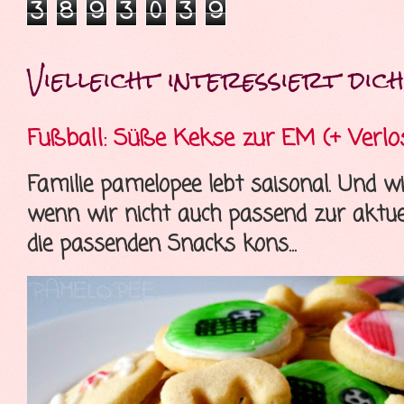
3
8
9
3
0
3
9
Vielleicht interessiert dich 
Fußball: Süße Kekse zur EM (+ Verlo
Familie pamelopee lebt saisonal. Und wi
wenn wir nicht auch passend zur aktue
die passenden Snacks kons...