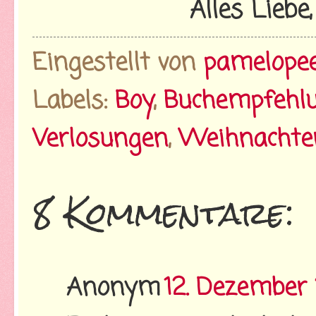
Alles Liebe
Eingestellt von
pamelope
Labels:
Boy
,
Buchempfehl
Verlosungen
,
Weihnachte
8 Kommentare:
Anonym
12. Dezember