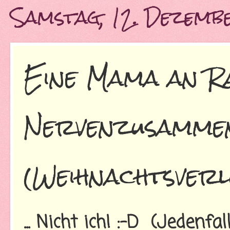
Samstag, 12. Dezemb
Eine Mama an R
Nervenzusamme
(Weihnachtsverl
... Nicht ich! :-D (Jedenfa