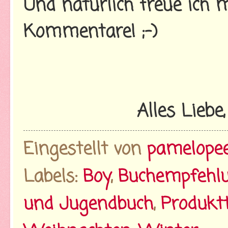
Und natürlich freue ich 
Kommentare! ;-)
Alles Liebe
Eingestellt von
pamelope
Labels:
Boy
,
Buchempfehl
und Jugendbuch
,
Produkt