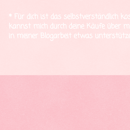
* Für dich ist das selbstverständlich ko
kannst mich durch deine Käufe über mei
in meiner Blogarbeit etwas unterstütze