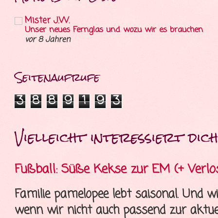
Mister J.W.
Unser neues Fernglas und wozu wir es brauchen
vor 8 Jahren
Seitenaufrufe
3
8
8
9
1
9
3
Vielleicht interessiert dich 
Fußball: Süße Kekse zur EM (+ Verlo
Familie pamelopee lebt saisonal. Und wi
wenn wir nicht auch passend zur aktue