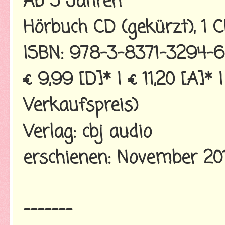
Ab 5 Jahren
Hörbuch CD (gekürzt), 1 C
ISBN: 978-3-8371-3294-6
€ 9,99 [D]* | € 11,20 [A]*
Verkaufspreis)
Verlag: cbj audio
erschienen: November 20
-------