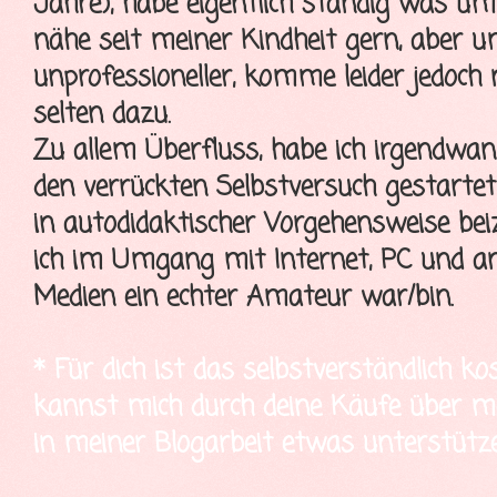
Jahre), habe eigentlich ständig was u
nähe seit meiner Kindheit gern, aber 
unprofessioneller, komme leider jedoch
selten dazu.
Zu allem Überfluss, habe ich irgendwa
den verrückten Selbstversuch gestartet
in autodidaktischer Vorgehensweise bei
ich im Umgang mit Internet, PC und a
Medien ein echter Amateur war/bin.
* Für dich ist das selbstverständlich ko
kannst mich durch deine Käufe über mei
in meiner Blogarbeit etwas unterstütze