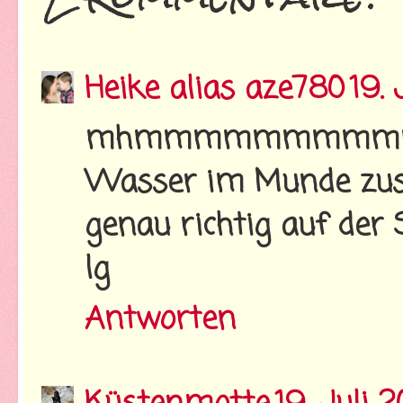
Heike alias aze780
19.
mhmmmmmmmmmmm
Wasser im Munde zu
genau richtig auf der
lg
Antworten