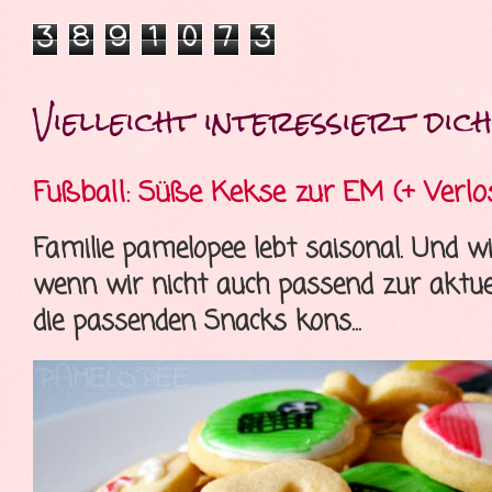
3
8
9
1
0
7
3
Vielleicht interessiert dich 
Fußball: Süße Kekse zur EM (+ Verlo
Familie pamelopee lebt saisonal. Und wi
wenn wir nicht auch passend zur aktue
die passenden Snacks kons...