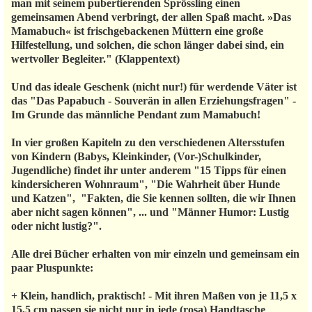
man mit seinem pubertierenden Sprössling einen
gemeinsamen Abend verbringt, der allen Spaß macht. »Das
Mamabuch« ist frischgebackenen Müttern eine große
Hilfestellung, und solchen, die schon länger dabei sind, ein
wertvoller Begleiter." (Klappentext)
Und das ideale Geschenk (nicht nur!) für werdende Väter ist
das "Das Papabuch - Souverän in allen Erziehungsfragen" -
Im Grunde das männliche Pendant zum Mamabuch!
In vier großen Kapiteln zu den verschiedenen Altersstufen
von Kindern (Babys, Kleinkinder, (Vor-)Schulkinder,
Jugendliche) findet ihr unter anderem "15 Tipps für einen
kindersicheren Wohnraum", "Die Wahrheit über Hunde
und Katzen", "Fakten, die Sie kennen sollten, die wir Ihnen
aber nicht sagen können", ... und "Männer Humor: Lustig
oder nicht lustig?".
Alle drei Bücher erhalten von mir einzeln und gemeinsam ein
paar Pluspunkte:
+ Klein, handlich, praktisch! - Mit ihren Maßen von je 11,5 x
15,5 cm passen sie nicht nur in jede (rosa) Handtasche