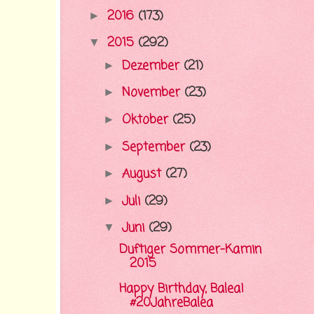
2016
(173)
►
2015
(292)
▼
Dezember
(21)
►
November
(23)
►
Oktober
(25)
►
September
(23)
►
August
(27)
►
Juli
(29)
►
Juni
(29)
▼
Duftiger Sommer-Kamin
2015
Happy Birthday, Balea!
#20JahreBalea