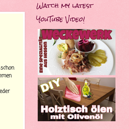
Watch my latest
YouTube Video!
 schon
ommen
ieder