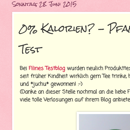
Sonntag, 28. Juni 2015
0% Kalorien? - Pfa
Test
Bei
Filines Testblog
wurden neulich Produkttes
seit früher Kindheit wirklich gern Tee trinke
und *juchu* gewonnen! :-)
(Danke an dieser Stelle nochmal an die liebe
viele tolle Verlosungen auf ihrem Blog anbiet