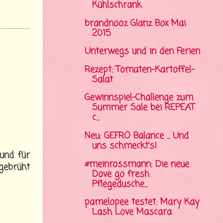
Kühlschrank
brandnooz Glanz Box Mai
2015
Unterwegs und in den Ferien
Rezept: Tomaten-Kartoffel-
Salat
Gewinnspiel-Challenge zum
Summer Sale bei REPEAT
c...
Neu: GEFRO Balance ... Und
uns schmeckt's!
 und für
#meinrossmann: Die neue
gebrüht
Dove go fresh
Pflegedusche...
pamelopee testet: Mary Kay
Lash Love Mascara