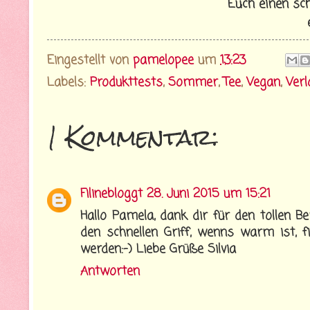
Euch einen sch
Eingestellt von
pamelopee
um
13:23
Labels:
Produkttests
,
Sommer
,
Tee
,
Vegan
,
Ver
1 Kommentar:
Filinebloggt
28. Juni 2015 um 15:21
Hallo Pamela, dank dir für den tollen B
den schnellen Griff, wenns warm ist, 
werden:-) Liebe Grüße Silvia
Antworten