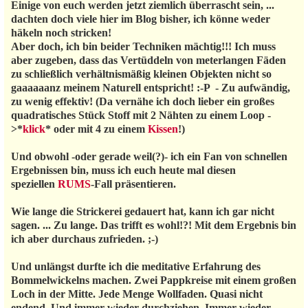
Einige von euch werden jetzt ziemlich überrascht sein, ...
dachten doch viele hier im Blog bisher, ich könne weder
häkeln noch stricken!
Aber doch, ich bin beider Techniken mächtig!!! Ich muss
aber zugeben, dass das Vertüddeln von meterlangen Fäden
zu schließlich verhältnismäßig kleinen Objekten nicht so
gaaaaaanz meinem Naturell entspricht! :-P - Zu aufwändig,
zu wenig effektiv! (Da vernähe ich doch lieber ein großes
quadratisches Stück Stoff mit 2 Nähten zu einem Loop -
>*
klick
* oder mit 4 zu einem
Kissen
!)
Und obwohl -oder gerade weil(?)- ich ein Fan von schnellen
Ergebnissen bin, muss ich euch heute mal diesen
speziellen
RUMS
-Fall präsentieren.
Wie lange die Strickerei gedauert hat, kann ich gar nicht
sagen. ... Zu lange. Das trifft es wohl!?! Mit dem Ergebnis bin
ich aber durchaus zufrieden. ;-)
Und unlängst durfte ich die meditative Erfahrung des
Bommelwickelns machen. Zwei Pappkreise mit einem großen
Loch in der Mitte. Jede Menge Wollfaden. Quasi nicht
endend. Und immer wieder durchziehen. Immer wieder.