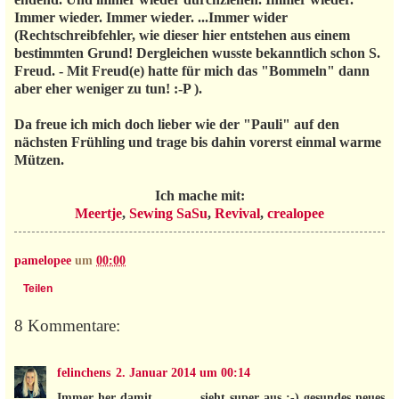
Immer wieder. Immer wieder. ...Immer wider
(Rechtschreibfehler, wie dieser hier entstehen aus einem
bestimmten Grund! Dergleichen wusste bekanntlich schon S.
Freud. - Mit Freud(e) hatte für mich das "Bommeln" dann
aber eher weniger zu tun! :-P ).
Da freue ich mich doch lieber wie der "Pauli" auf den
nächsten Frühling und trage bis dahin vorerst einmal warme
Mützen.
Ich mache mit:
Meertje
,
Sewing SaSu
,
Revival
,
crealopee
pamelopee
um
00:00
Teilen
8 Kommentare:
felinchens
2. Januar 2014 um 00:14
Immer her damit ........... sieht super aus ;-) gesundes neues