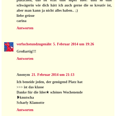
plätzchen, das ist echt eine super idee! und so eine
schwägerin wie dich hätt ich auch gerne die so kreativ ist,
aber man kann ja nicht alles haben.. ;)
liebe grüsse
carina
Antworten
verfuchstundzugenäht
5. Februar 2014 um 19:26
Großartig!!!
Antworten
Anonym
21. Februar 2014 um 21:13
Ich beneide jeden, der genügend Platz hat
>>> ist das klasse
Danke für die Idee★ schönes Wochenende
❥knutscha
Scharly Klamotte
Antworten