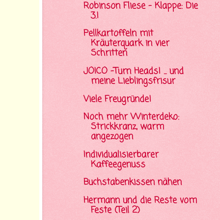
Robinson Fliese - Klappe: Die
3.!
Pellkartoffeln mit
Kräuterquark in vier
Schritten
JOICO -Turn Heads! ... und
meine Lieblingsfrisur
Viele Freugründe!
Noch mehr Winterdeko:
Strickkranz, warm
angezogen
Individualisierbarer
Kaffeegenuss
Buchstabenkissen nähen
Hermann und die Reste vom
Feste (Teil 2)