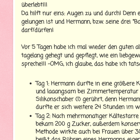
überlebt!!!
Da hilft nur eins: Augen zu und durch! Denn 
gelungen ist und Hermann, bzw. seine drei "B
darf/dürfen!
Vor 5 Tagen habe ich mal wieder den guten 
tagelang gehegt und gepflegt, wie ein liebgew
spreche!!! -OMG, ich glaube, das habe ich tatsä
Tag 1: Hermann durfte in eine größere
und laaangsam bei Zimmertemperatur au
Silikonschaber (!) gerührt, denn Herman
durfte er sich weitere 24 Stunden im
Tag 2: Nach mehrmonatiger Kältestarre
bekam 200 g Zucker, außerdem konservi
Methode wirkte auch bei Frauen über 30!?
heißt das Rühren eines Hermanns eigent