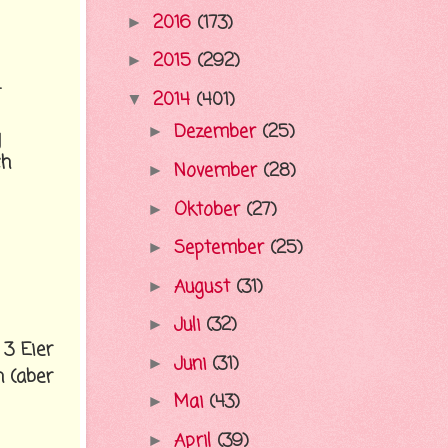
2016
(173)
►
2015
(292)
►
.
2014
(401)
▼
Dezember
(25)
►
g
ch
November
(28)
►
Oktober
(27)
►
September
(25)
►
August
(31)
►
Juli
(32)
►
 3 Eier
Juni
(31)
►
h (aber
Mai
(43)
►
April
(39)
►