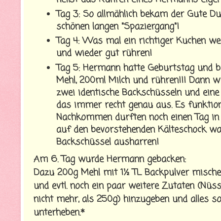
Tag 3: So allmählich bekam der Gute Du
schönen langen "Spaziergang"!
Tag 4: Was mal ein richtiger Kuchen werd
und wieder gut rühren!
Tag 5: Hermann hatte Geburtstag und b
Mehl, 200ml Milch und rühren!!! Dann wurd
zwei identische Backschüsseln und eine
das immer recht genau aus. Es funktio
Nachkommen durften noch einen Tag in
auf den bevorstehenden Kälteschock wart
Backschüssel ausharren!
Am 6. Tag wurde Hermann gebacken:
Dazu 200g Mehl mit 1½ TL Backpulver mischen
und evtl. noch ein paar weitere Zutaten (Nüss
nicht mehr, als 250g) hinzugeben und alles s
unterheben.*