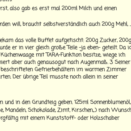
rst, also gab es erst mal 200ml Milch und einen
en will, braucht selbstverständlich auch 200g Mehl, ..
ekam das volle Buffet aufgetischt: 200g Zucker, 200
e er in vier gleich große Teile -ja eben- geteilt. Da i
 Küchenwaage mit TARA-Funktion besitze, wiege ich
niert aber auch genausogut nach Augenmaß. 3 Seiner
 beschrifteten Gefrierbehältern im warmen Zimmer
en. Der übrige Teil musste noch allein in seiner
 und in den Grundteig geben. 125ml Sonnenblumenöl,
e, Mandeln, Schokolade, Zimt, Kirschen,...) nach Wunsc
orgfältig mit einem Kunststoff- oder Holzschaber