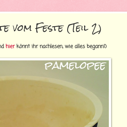
e vom Feste (Teil 2)
Und
hier
könnt ihr nachlesen, wie alles begann!)