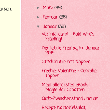
März
(44)
►
acken.
Februar
(38)
►
Januar
(38)
▼
Verlinkt euch! - Bald wird's
Frühling!
Der letzte Freutag im Januar
2014
Strickmütze mit Noppen
Freebie: Valentine - Cupcake
Topper
Mein allererstes eBook:
Magie der Schatten
Quilt-Zwischenstand Januar
Rezept: Kartoffelsalat,