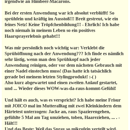
irgendwie an Himbeer-Macarons.
Bei der ersten Anwendung war ich absolut verblüfft! So
sprühfein und kräftig im Ausstoß!!! Breit gestreut, wie ein
feines Netz! Keine Tröpfchenbildung!!! - Ehrlich! Ich habe
noch niemals in meinem Leben so ein positives
Haarsprayerlebnis gehabt!!!
Was mir persönlich noch wichtig war: Verklebt die
Sprühöffnung nach der Anwendung??? Ich finde es nämlich
sehr lästig, wenn man den Sprühkopf nach jeder
Anwendung reinigen, oder vor dem nächsten Gebrauch mit
einer Nadel einstechen muss! (Das hatte ich tatsächlich
gerade bei meinem letzten Stylingprodukt! :-( )
Also kurz abgewartet und einen zweiten Anlauf gestartet,
und ... Wieder dieses WOW-was-da-raus-kommt-Gefühl!
Und hält es auch, was es verspricht? Ich habe meine Frisur
mit JOICO mal im Mutteralltag mit zwei Kleinkindern dem
Härtetest unterzogen: Jacke an, raus Spazierengehen,
gefühlte 5 Mal am Tag umziehen, toben, Haareziehen, ... . -
Hält!!!
Und das Beste: Weil das Spray so mikrofein verteilt wird,