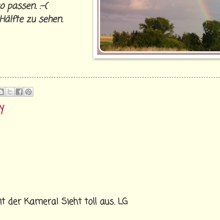
o passen. :-(
 Hälfte zu sehen.
y
t der Kamera! Sieht toll aus. LG