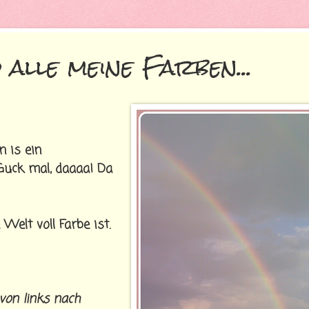
 alle meine Farben...
 is ein
uck mal, daaaa! Da
 Welt voll Farbe ist.
von links nach