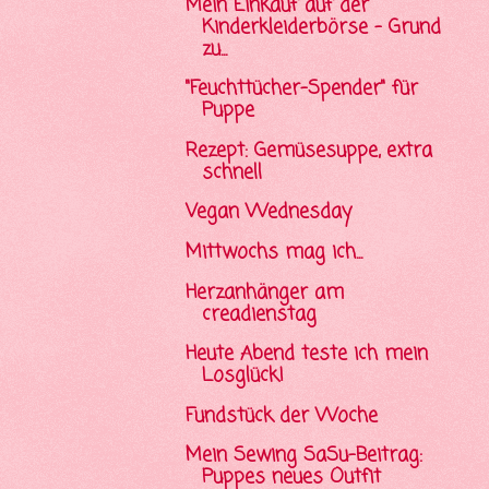
Mein Einkauf auf der
Kinderkleiderbörse - Grund
zu...
"Feuchttücher-Spender" für
Puppe
Rezept: Gemüsesuppe, extra
schnell
Vegan Wednesday
Mittwochs mag ich...
Herzanhänger am
creadienstag
Heute Abend teste ich mein
Losglück!
Fundstück der Woche
Mein Sewing SaSu-Beitrag:
Puppes neues Outfit