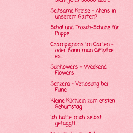
sieht jetzt soooo aus ...
Seltsame Kreise - Aliens in
unserem Garten?
Schal und Frosch-Schuhe für
Puppe
Champignons im Garten -
oder Kann man Giftpilze
es...
Sunflowers = Weekend
Flowers
Senzera - Verlosung bei
Filine
Kleine Küchlein zum ersten
Geburtstag
Ich hatte mich selbst
getaggt!