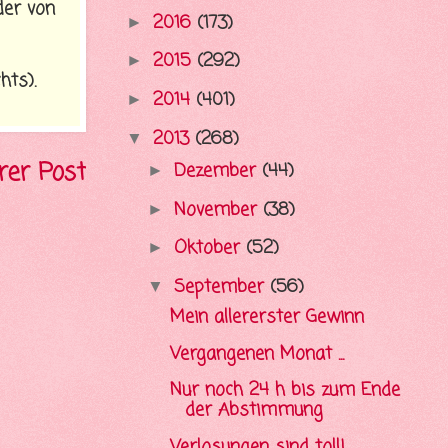
der von
2016
(173)
►
2015
(292)
►
hts).
2014
(401)
►
2013
(268)
▼
rer Post
Dezember
(44)
►
November
(38)
►
Oktober
(52)
►
September
(56)
▼
Mein allererster Gewinn
Vergangenen Monat ...
Nur noch 24 h bis zum Ende
der Abstimmung
Verlosungen sind toll!