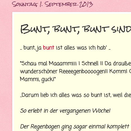
Sonntag, 1. September 2013
Bunt, bunt, bunt sind
... bunt, ja
bunt
ist alles was ich hab' ...
"Schau mal Maaammiii ! Schnell !! Da draußen
wunderschöner Reeeegenboooogen!! Komm! G
Mammi, guck!"
...Darum lieb ich alles was so bunt ist, weil die
So erlebt in der vergangenen Woche!
Der Regenbogen ging sogar einmal komplett 