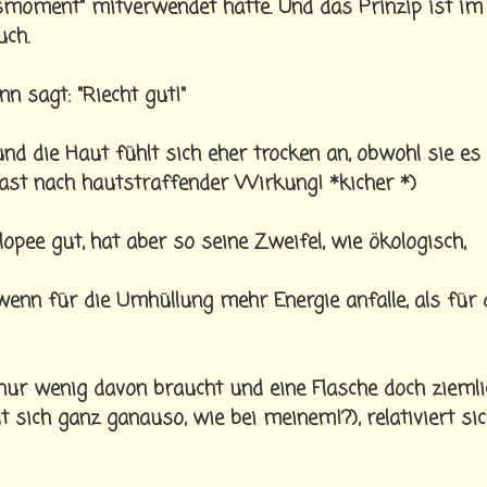
moment" mitverwendet hatte. Und das Prinzip ist im
uch.
n sagt: "Riecht gut!"
nd die Haut fühlt sich eher trocken an, obwohl sie es
a fast nach hautstraffender Wirkung! *kicher *)
pee gut, hat aber so seine Zweifel, wie ökologisch,
wenn für die Umhüllung mehr Energie anfalle, als für 
nur wenig davon braucht und eine Flasche doch ziemli
t sich ganz ganauso, wie bei meinem!?), relativiert si