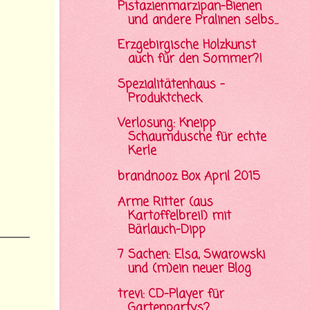
Pistazienmarzipan-Bienen
und andere Pralinen selbs...
Erzgebirgische Holzkunst
auch für den Sommer?!
Spezialitätenhaus -
Produktcheck
Verlosung: Kneipp
Schaumdusche für echte
Kerle
brandnooz Box April 2015
Arme Ritter (aus
Kartoffelbrei!) mit
Bärlauch-Dipp
7 Sachen: Elsa, Swarowski
und (m)ein neuer Blog
trevi: CD-Player für
Gartenpartys?