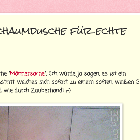
chaumdusche für echte
he "
Männersache
". (Ich würde ja sagen, es ist ein
stritt, welches sich sofort zu einem soften, weißen
d wie durch Zauberhand! ;-)