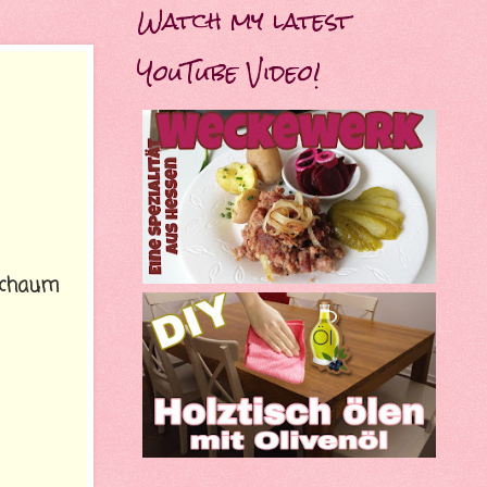
Watch my latest
YouTube Video!
 Schaum