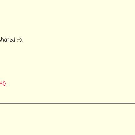
hared :-).
:40