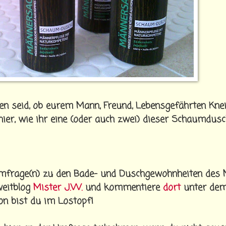
den seid, ob eurem Mann, Freund, Lebensgefährten Kne
hier, wie ihr eine (oder auch zwei) dieser Schaumdus
e Umfrage(n) zu den Bade- und Duschgewohnheiten des
weitblog
Mister J.W.
und kommentiere
dort
unter dem
n bist du im Lostopf!