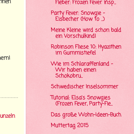
innen
Fieber: Frozen Fever insp...
Party Fever: Snowgie -
Eisbecher (How to ...)
Meine Kleine wird schon bald
ein Vorschulkind!
Robinson Fliese 10: Hyazithen
im Gummistiefel
ern!
Wie im Schlaraffenland -
Wir haben einen
Schokobru...
Schwedischer Inselsommer
Tutorial: Elsa's Snowgies
(Frozen Fever, Party-Fie...
Das große Wohn-Ideen-Buch
unzeln
Muttertag 2015