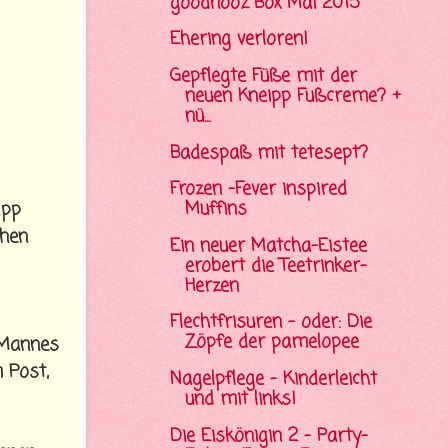
goodnooz Box Mai 2015
Ehering verloren!
Gepflegte Füße mit der
neuen Kneipp Fußcreme? +
nü...
Badespaß mit tetesept?
Frozen -Fever inspired
Muffins
ipp
chen
Ein neuer Matcha-Eistee
erobert die Teetrinker-
Herzen
Flechtfrisuren - oder: Die
Zöpfe der pamelopee
 Mannes
 Post,
Nagelpflege - Kinderleicht
und mit links!
Die Eiskönigin 2 - Party-