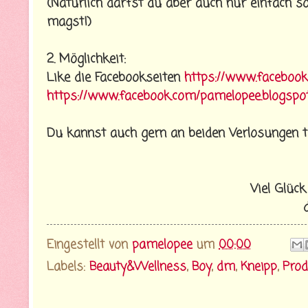
(Natürlich darfst du aber auch nur einfach 
magst!)
2. Möglichkeit:
Like die Facebookseiten
https://www.facebook
https://www.facebook.com/pamelopee.blogspot
Du kannst auch gern an beiden Verlosungen t
Viel Glück
Eingestellt von
pamelopee
um
00:00
Labels:
Beauty&Wellness
,
Boy
,
dm
,
Kneipp
,
Prod