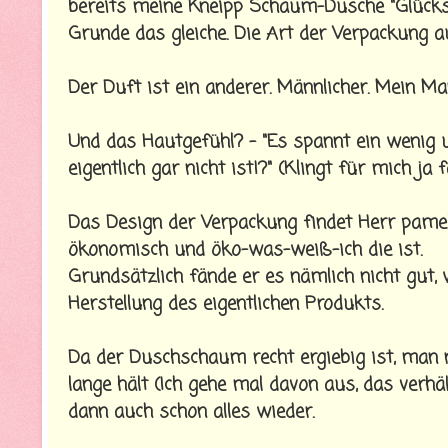
bereits meine Kneipp Schaum-Dusche "Glücks
Grunde das gleiche. Die Art der Verpackung a
Der Duft ist ein anderer. Männlicher. Mein Man
Und das Hautgefühl? - "Es spannt ein wenig u
eigentlich gar nicht ist!?" (Klingt für mich j
Das Design der Verpackung findet Herr pamelo
ökonomisch und öko-was-weiß-ich die ist.
Grundsätzlich fände er es nämlich nicht gut, 
Herstellung des eigentlichen Produkts.
Da der Duschschaum recht ergiebig ist, man 
lange hält (Ich gehe mal davon aus, das verhäl
dann auch schon alles wieder.