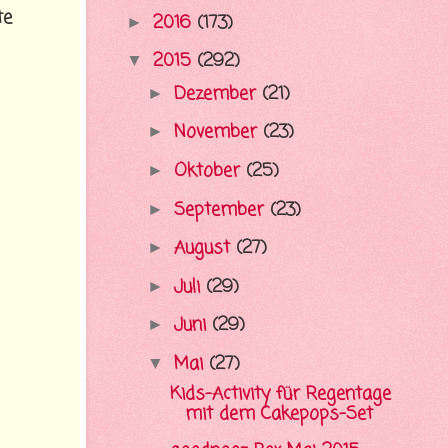
te
2016
(173)
►
2015
(292)
▼
Dezember
(21)
►
November
(23)
►
Oktober
(25)
►
September
(23)
►
August
(27)
►
Juli
(29)
►
Juni
(29)
►
Mai
(27)
▼
Kids-Activity für Regentage
mit dem Cakepops-Set