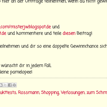
so hier an der Umfrage teilnehmen, wenn du nicht gew
.com/misterjw.blogspot.de
und
.de
und kommentiere und teile
diesen
Beitrag!
eilnehmen und dir so eine doppelte Gewinnchance sich
 wünscht dir in jedem Fall,
deine pamelopee!
ukttests
,
Rossmann
,
Shopping
,
Verlosungen
,
zum Schm