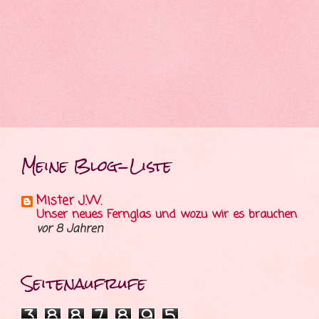
Meine Blog-Liste
Mister J.W.
Unser neues Fernglas und wozu wir es brauchen
vor 8 Jahren
Seitenaufrufe
3
8
8
7
8
9
5