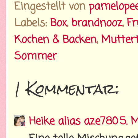
Eingestellt von
pamelope
Labels:
Box
,
brandnooz
,
Fr
Kochen & Backen
,
Mutter
Sommer
1 Kommentar:
Heike alias aze780
5. 