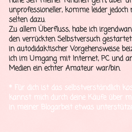
nähe seit meiner Kindheit gern, aber 
unprofessioneller, komme leider jedoch
selten dazu.
Zu allem Überfluss, habe ich irgendwa
den verrückten Selbstversuch gestartet
in autodidaktischer Vorgehensweise bei
ich im Umgang mit Internet, PC und a
Medien ein echter Amateur war/bin.
* Für dich ist das selbstverständlich ko
kannst mich durch deine Käufe über mei
in meiner Blogarbeit etwas unterstütze