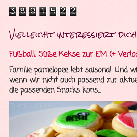
3
8
9
1
4
2
2
Vielleicht interessiert dich 
Fußball: Süße Kekse zur EM (+ Verlo
Familie pamelopee lebt saisonal. Und wi
wenn wir nicht auch passend zur aktue
die passenden Snacks kons...