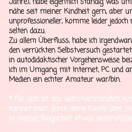
Jahre), habe eigentlich ständig was u
nähe seit meiner Kindheit gern, aber 
unprofessioneller, komme leider jedoch
selten dazu.
Zu allem Überfluss, habe ich irgendwa
den verrückten Selbstversuch gestartet
in autodidaktischer Vorgehensweise bei
ich im Umgang mit Internet, PC und a
Medien ein echter Amateur war/bin.
* Für dich ist das selbstverständlich ko
kannst mich durch deine Käufe über mei
in meiner Blogarbeit etwas unterstütze