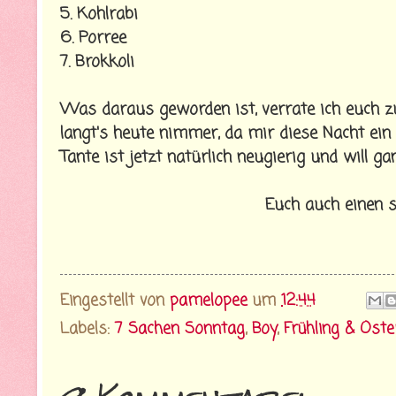
5. Kohlrabi
6. Porree
7. Brokkoli
Was daraus geworden ist, verrate ich euch z
langt's heute nimmer, da mir diese Nacht ein
Tante ist jetzt natürlich neugierig und will g
Euch auch einen 
Eingestellt von
pamelopee
um
12:44
Labels:
7 Sachen Sonntag
,
Boy
,
Frühling & Oste