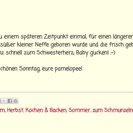
u einem späteren Zeitpunkt einmal, für einen längere
 süßer kleiner Neffe geboren wurde und die frisch ge
anz schnell zum Schwesterherz; Baby gucken! :-)
schönen Sonntag, eure pamelopee!
rn
,
Herbst
,
Kochen & Backen
,
Sommer
,
zum Schmunzeln