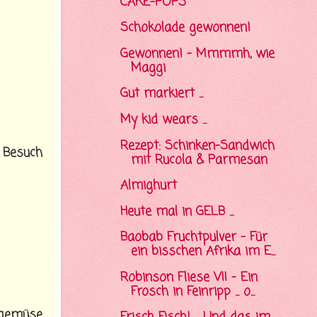
CAKE-POPS
Schokolade gewonnen!
Gewonnen! - Mmmmh, wie
Maggi
Gut markiert ...
My kid wears ...
Rezept: Schinken-Sandwich
 Besuch
mit Rucola & Parmesan
Almighurt
Heute mal in GELB ...
Baobab Fruchtpulver - Für
ein bisschen Afrika im E...
Robinson Fliese VII - Ein
Frosch in Feinripp ... o...
 gemüse