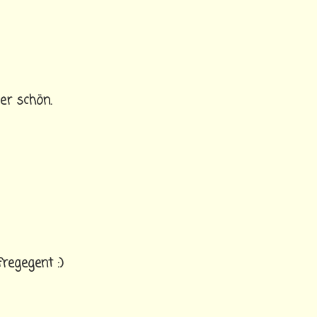
per schön.
fregegent :)