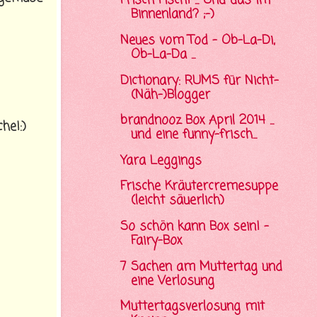
Frisch Fisch! ... Und das im
Binnenland? ;-)
Neues vom Tod - Ob-La-Di,
Ob-La-Da ...
Dictionary: RUMS für Nicht-
(Näh-)Blogger
brandnooz Box April 2014 ...
he!:)
und eine funny-frisch...
Yara Leggings
Frische Kräutercremesuppe
(leicht säuerlich)
So schön kann Box sein! -
Fairy-Box
7 Sachen am Muttertag und
eine Verlosung
Muttertagsverlosung mit