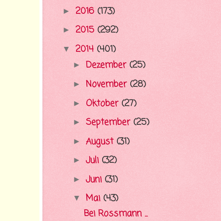
2016
(173)
►
2015
(292)
►
2014
(401)
▼
Dezember
(25)
►
November
(28)
►
Oktober
(27)
►
September
(25)
►
August
(31)
►
Juli
(32)
►
Juni
(31)
►
Mai
(43)
▼
Bei Rossmann ...