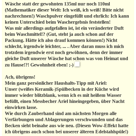
Wäsche statt der gewohnten 135ml nur noch 110ml
(Mathematiker dieser Welt: Ich weiß, ich weiß! Bitte nicht
nachrechnen!) Waschpulver eingefüllt und ehrlich: Ich kann
keinen Unterschied beim Waschergebnis feststellen!
Was mir allerdings aufgefallen ist, ist ein veränderter Duft
beim Waschmittel!? (Gut, steht ja auch schon auf der
Packung. Hätte ich also drauf kommen können!) Nicht
schlecht, irgendwie leichter, ... . Aber daran muss ich mich
trotzdem irgendwie erst noch gewöhnen, denn der immer
gleiche Duft unserer Wäsche hat schon was von Heimat und
zu Hause!?! Gewohnheit eben! ;-)
Ach, übrigens!
Mein ganz persönlicher Haushalts-Tipp mit Ariel:
Unser (weißes Keramik-)Spülbecken in der Küche wird
immer wieder blitzblank, wenn ich es mit heißem Wasser
befüllt, einen Messbecher Ariel hineingegeben, über Nacht
einwirken lasse.
Wie durch Zauberhand sind am nächsten Morgen alle
Verfärbungen und Ablagerungen verschwunden und das
Becken sieht beinahe aus wie neu. (Diesen Wow-Effekt hatte
ich übrigens auch schon bei unserer älteren Edelstahlspüle!)