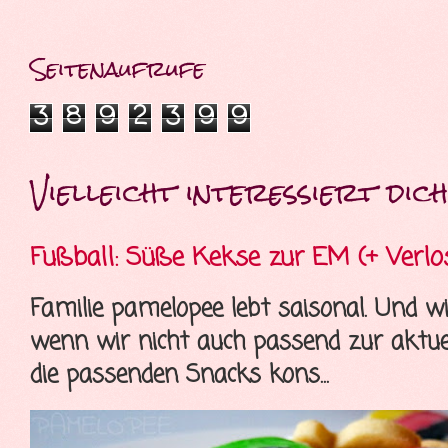
Seitenaufrufe
3
8
9
2
3
9
9
Vielleicht interessiert dich 
Fußball: Süße Kekse zur EM (+ Verlo
Familie pamelopee lebt saisonal. Und wi
wenn wir nicht auch passend zur aktue
die passenden Snacks kons...