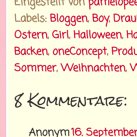
Eingestellt von
pamelope
Labels:
Bloggen
,
Boy
,
Dra
Ostern
,
Girl
,
Halloween
,
Ha
Backen
,
oneConcept
,
Prod
Sommer
,
Weihnachten
,
W
8 Kommentare:
Anonym
16. Septembe