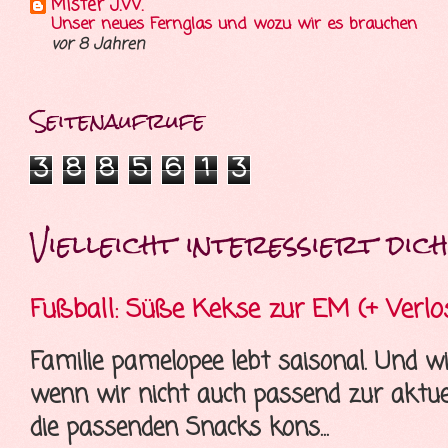
Mister J.W.
Unser neues Fernglas und wozu wir es brauchen
vor 8 Jahren
Seitenaufrufe
3
8
8
5
6
1
3
Vielleicht interessiert dich 
Fußball: Süße Kekse zur EM (+ Verlo
Familie pamelopee lebt saisonal. Und wi
wenn wir nicht auch passend zur aktue
die passenden Snacks kons...