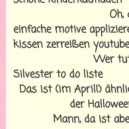
Oh, 
einfache motive applizier
kissen zerreißen youtub
Wer tut
Silvester to do liste
Das ist (im April!) ähnl
der Hallowee
Mann, da ist ab