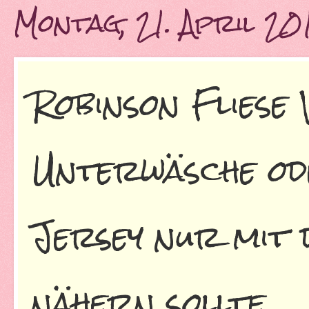
Montag, 21. April 20
Robinson Fliese 
Unterwäsche od
Jersey nur mit
nähern sollte