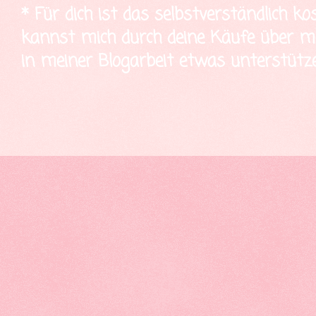
* Für dich ist das selbstverständlich ko
kannst mich durch deine Käufe über mei
in meiner Blogarbeit etwas unterstütze