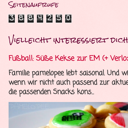
Seitenaufrufe
3
8
8
4
2
5
0
Vielleicht interessiert dich 
Fußball: Süße Kekse zur EM (+ Verlo
Familie pamelopee lebt saisonal. Und wi
wenn wir nicht auch passend zur aktue
die passenden Snacks kons...