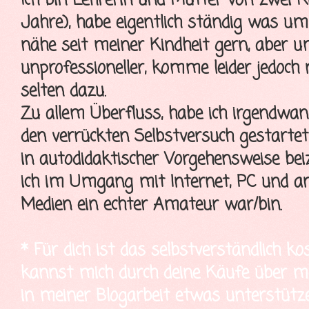
Ich bin Lehrerin und Mutter von zwei K
Jahre), habe eigentlich ständig was u
nähe seit meiner Kindheit gern, aber 
unprofessioneller, komme leider jedoch
selten dazu.
Zu allem Überfluss, habe ich irgendwa
den verrückten Selbstversuch gestartet
in autodidaktischer Vorgehensweise bei
ich im Umgang mit Internet, PC und a
Medien ein echter Amateur war/bin.
* Für dich ist das selbstverständlich ko
kannst mich durch deine Käufe über mei
in meiner Blogarbeit etwas unterstütze