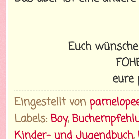
Euch wünsche 
FOH
eure 
Eingestellt von
pamelope
Labels:
Boy
,
Buchempfehl
Kinder- und Jugendbuch
,