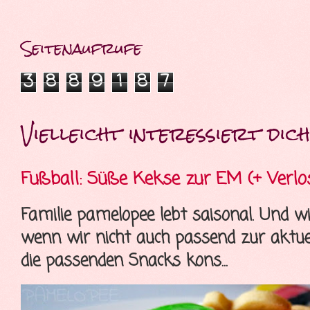
Seitenaufrufe
3
8
8
9
1
8
7
Vielleicht interessiert dich 
Fußball: Süße Kekse zur EM (+ Verlo
Familie pamelopee lebt saisonal. Und wi
wenn wir nicht auch passend zur aktue
die passenden Snacks kons...