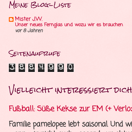
Meine Blog-Liste
Mister J.W.
Unser neues Fernglas und wozu wir es brauchen
vor 8 Jahren
Seitenaufrufe
3
8
8
4
9
9
0
Vielleicht interessiert dich 
Fußball: Süße Kekse zur EM (+ Verlo
Familie pamelopee lebt saisonal. Und wi