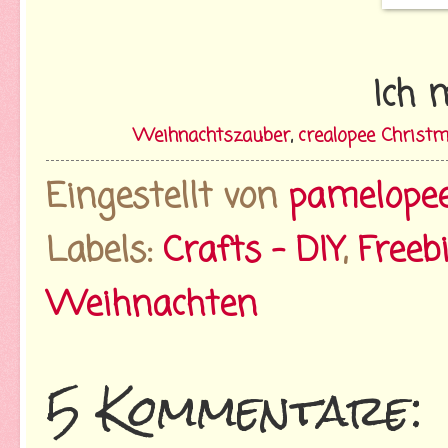
Ich 
Weihnachtszauber
,
crealopee Christ
Eingestellt von
pamelope
Labels:
Crafts - DIY
,
Freeb
Weihnachten
5 Kommentare: