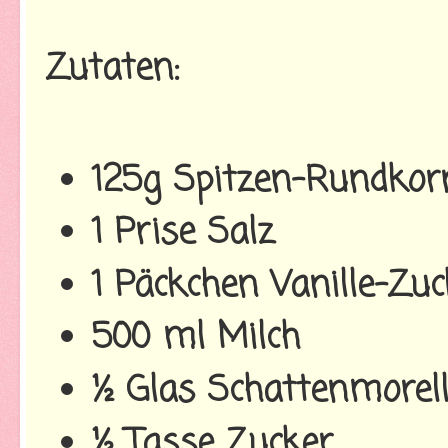
Zutaten:
125g Spitzen-Rundkorn
1 Prise Salz
1 Päckchen Vanille-Zuc
500 ml Milch
½ Glas Schattenmorel
½ Tasse Zucker