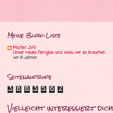
Meine Blog-Liste
Mister J.W.
Unser neues Fernglas und wozu wir es brauchen
vor 8 Jahren
Seitenaufrufe
3
8
8
3
5
6
2
Vielleicht interessiert dich 