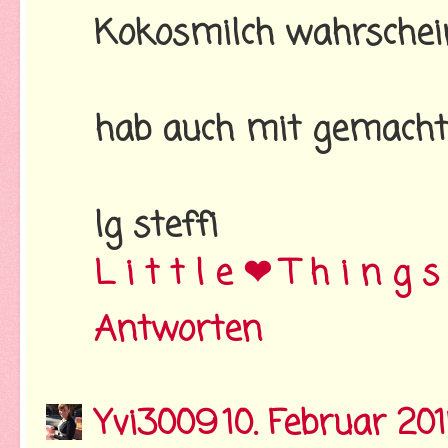
Kokosmilch wahrschein
hab auch mit gemacht
lg steffi
L i t t l e ❤ T h i n g s
Antworten
Yvi3009
10. Februar 20