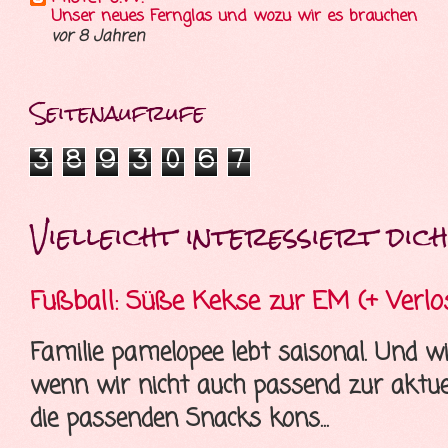
Unser neues Fernglas und wozu wir es brauchen
vor 8 Jahren
Seitenaufrufe
3
8
9
3
0
6
7
Vielleicht interessiert dich 
Fußball: Süße Kekse zur EM (+ Verlo
Familie pamelopee lebt saisonal. Und wi
wenn wir nicht auch passend zur aktue
die passenden Snacks kons...