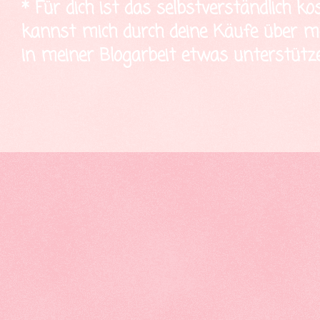
* Für dich ist das selbstverständlich ko
kannst mich durch deine Käufe über mei
in meiner Blogarbeit etwas unterstütze