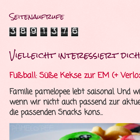
Seitenaufrufe
3
8
9
1
3
7
6
Vielleicht interessiert dich 
Fußball: Süße Kekse zur EM (+ Verlo
Familie pamelopee lebt saisonal. Und wi
wenn wir nicht auch passend zur aktue
die passenden Snacks kons...