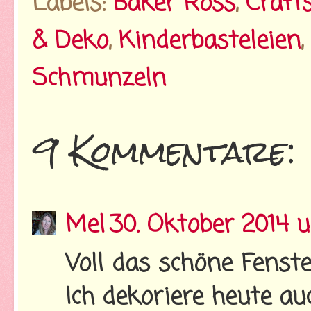
Labels:
Baker Ross
,
Crafts
& Deko
,
Kinderbasteleien
,
Schmunzeln
9 Kommentare:
Mel
30. Oktober 2014 
Voll das schöne Fenste
Ich dekoriere heute au