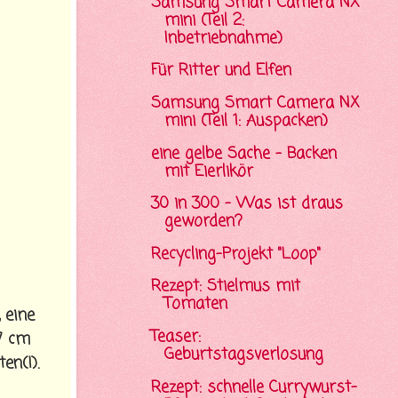
Samsung Smart Camera NX
mini (Teil 2:
Inbetriebnahme)
Für Ritter und Elfen
Samsung Smart Camera NX
mini (Teil 1: Auspacken)
eine gelbe Sache - Backen
mit Eierlikör
30 in 300 - Was ist draus
geworden?
Recycling-Projekt "Loop"
Rezept: Stielmus mit
Tomaten
 eine
Teaser:
7 cm
Geburtstagsverlosung
en(!).
Rezept: schnelle Currywurst-