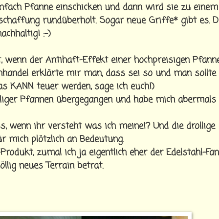
infach Pfanne einschicken und dann wird sie zu einem
schaffung rundüberholt. Sogar neue Griffe* gibt es. D
chhaltig! :-)
, wenn der Antihaft-Effekt einer hochpreisigen Pfann
hhandel erklärte mir man, dass sei so und man sollte s
Das KANN teuer werden, sage ich euch!)
illiger Pfannen übergegangen und habe mich abermals
s, wenn ihr versteht was ich meine!? Und die drollige
r mich plötzlich an Bedeutung.
dukt, zumal ich ja eigentlich eher der Edelstahl-Fan 
lig neues Terrain betrat.