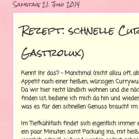
Samstag, 21. Juni 2014
Rezept: schnelle C
Gastrolux)
Kennt ihr das? - Manchmal (nicht allzu oft, 
Appetit nach einer heißen, würzigen Currywur
Da wir hier recht ländlich wohnen und die n
finden ist, bediene ich mich da hin und wiede
was es für den schnellen Genuss braucht im
Im Tiefkühlfach findet sich eigentlich immer e
ein paar Minuten samt Packung ins, mit hei