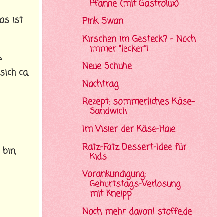
Pfanne (mit Gastrolux)
as ist
Pink Swan
Kirschen im Gesteck? - Noch
immer "lecker"!
e
Neue Schuhe
ich ca.
Nachtrag
Rezept: sommerliches Käse-
Sandwich
Im Visier der Käse-Haie
Ratz-Fatz Dessert-Idee für
bin,
Kids
Vorankündigung:
Geburtstags-Verlosung
mit Kneipp
Noch mehr davon! stoffe.de