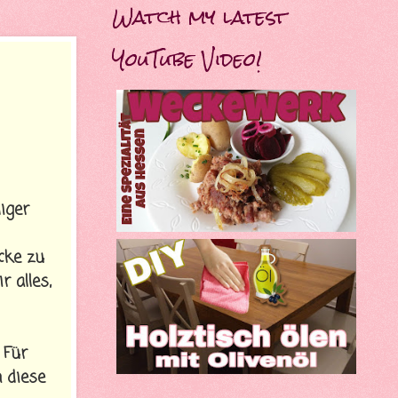
Watch my latest
YouTube Video!
iger
cke zu
 alles,
 Für
 diese