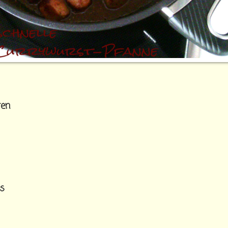
ren
es