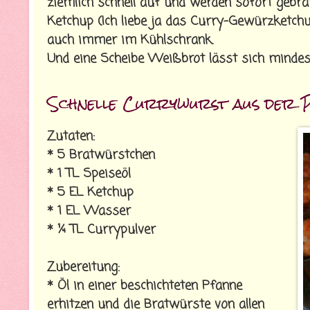
ziemlich schnell auf und werden sofort gebra
Ketchup (Ich liebe ja das Curry-Gewürzketchu
auch immer im Kühlschrank.
Und eine Scheibe Weißbrot lässt sich mindes
Schnelle Currywurst aus der 
Zutaten:
* 5 Bratwürstchen
* 1 TL Speiseöl
* 5 EL Ketchup
* 1 EL Wasser
* ¼ TL Currypulver
Zubereitung:
* Öl in einer beschichteten Pfanne
erhitzen und die Bratwürste von allen