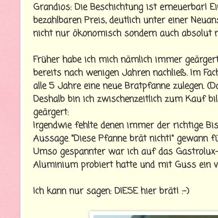
Grandios: Die Beschichtung ist erneuerbar! E
bezahlbaren Preis, deutlich unter einer Neuan
nicht nur ökonomisch sondern auch absolut na
Früher habe ich mich nämlich immer geärgert
bereits nach wenigen Jahren nachließ. Im Fac
alle 5 Jahre eine neue Bratpfanne zulegen. (
Deshalb bin ich zwischenzeitlich zum Kauf b
geärgert:
Irgendwie fehlte denen immer der richtige Bis
Aussage "Diese Pfanne brät nicht!" gewann fü
Umso gespannter war ich auf das Gastrolux-Pro
Aluminium probiert hatte und mit Guss ein völ
Ich kann nur sagen: DIESE hier brät! :-)