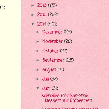
2016
(173)
►
mir
2015
(292)
►
2014
(401)
▼
Dezember
(25)
►
November
(28)
►
Oktober
(27)
►
September
(25)
►
August
(31)
►
Juli
(32)
►
Juni
(31)
▼
schnelles Eierlikör-Mini-
Dessert zur Erdbeerzeit