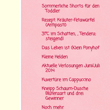
Sommerliche Shorts für den
Toddler
Rezept: Kräuter-Fetawürfel
(Antipasti)
31°C im Schatten, ... Tendenz:
steigend!
Das Leben ist (k)ein Ponyhof
Kleine Helden
Aktuelle Verlosungen Juni/Juli
2014
Kuvertüre im Cappuccino
Kneipp Schaum-Dusche
Blütenzart und drei
Gewinner
Noch mehr