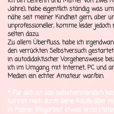
Ich bin Lehrerin und Mutter von zwei K
Jahre), habe eigentlich ständig was u
nähe seit meiner Kindheit gern, aber 
unprofessioneller, komme leider jedoch
selten dazu.
Zu allem Überfluss, habe ich irgendwa
den verrückten Selbstversuch gestartet
in autodidaktischer Vorgehensweise bei
ich im Umgang mit Internet, PC und a
Medien ein echter Amateur war/bin.
* Für dich ist das selbstverständlich ko
kannst mich durch deine Käufe über mei
in meiner Blogarbeit etwas unterstütze