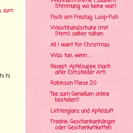
Weihnachtsfilme (...zaubern
Stimmung wo keine war)
n
,
zum
Fisch am Freutag: Loop-Fish
Waschhandschuhe (mit
Stern) selber nähen
All I want for Christmas
Was tun, wenn ...
Rezept: Apfelsuppe (nach
alter Eichsfelder Art)
i hi
Robinson Fliese 2.0
Tee zum Genießen online
bestellen?
Lichterglanz und Apfelduft
Freebie: Geschenkanhänger
oder Geschenketiketten