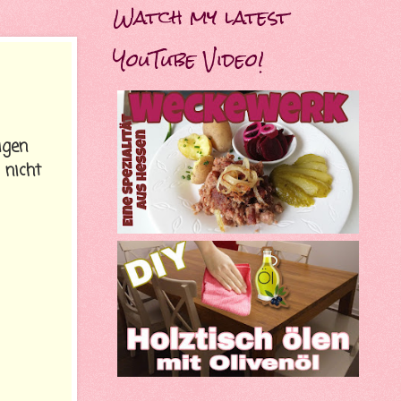
Watch my latest
YouTube Video!
igen
 nicht