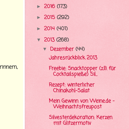
2016
(173)
►
2015
(292)
►
2014
(401)
►
2013
(268)
▼
Dezember
(44)
▼
Jahresrückblick 2013
rinnern,
Freebie: Snacktopper (z.B. für
Cocktailspieße) Sil...
Rezept: winterlicher
Chinakohl-Salat
Mein Gewinn von Weine.de -
Weihnachtsfreupost
Silvesterdekoration: Kerzen
mit Glitzermotiv