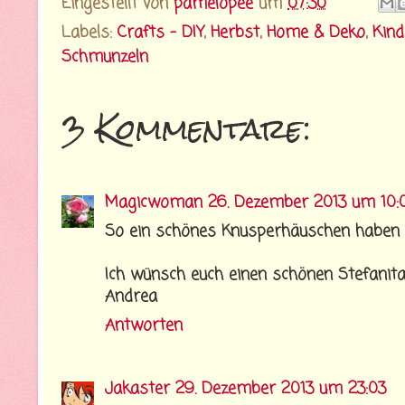
Eingestellt von
pamelopee
um
07:30
Labels:
Crafts - DIY
,
Herbst
,
Home & Deko
,
Kind
Schmunzeln
3 Kommentare:
Magicwoman
26. Dezember 2013 um 10:
So ein schönes Knusperhäuschen haben d
Ich wünsch euch einen schönen Stefanita
Andrea
Antworten
Jakaster
29. Dezember 2013 um 23:03