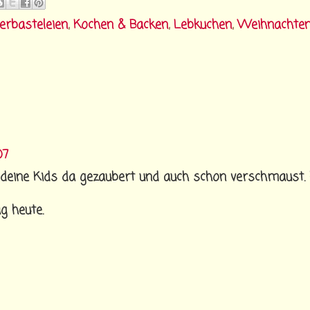
erbasteleien
,
Kochen & Backen
,
Lebkuchen
,
Weihnachte
07
eine Kids da gezaubert und auch schon verschmaust. h
g heute.