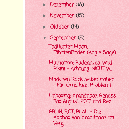
Dezember
(16)
►
November
(15)
►
Oktober
(14)
►
September
(8)
▼
TodHunter Moon.
FährtenFinder (Angie Sage)
Mamatipp: Badeanzug wird
Bikini - Achtung, NICHT w...
Mädchen Rock selber nähen
- Für Oma kein Problem!
Unboxing: brandnooz Genuss
Box August 2017 und Rez...
GRÜN, ROT, BLAU - Die
Abobox von brandnooz im
Verg...