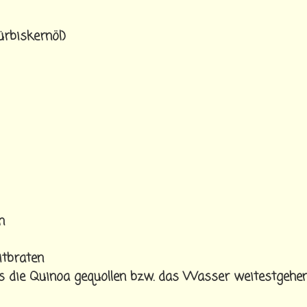
ürbiskernöl)
n
itbraten
s die Quinoa gequollen bzw. das Wasser weitestgehe