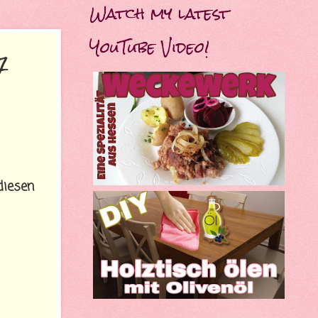
Watch my latest
YouTube Video!
7
diesen