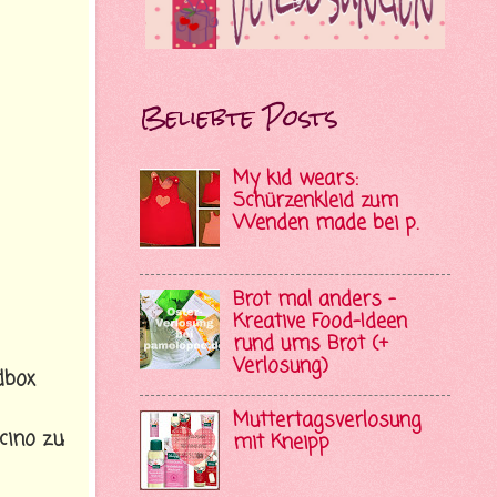
Beliebte Posts
My kid wears:
Schürzenkleid zum
Wenden made bei p.
Brot mal anders -
Kreative Food-Ideen
rund ums Brot (+
Verlosung)
dbox
Muttertagsverlosung
cino zu
mit Kneipp