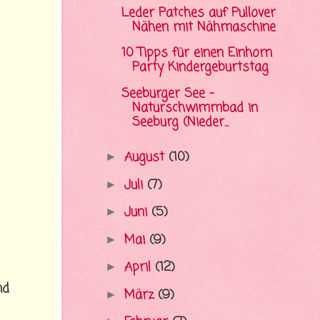
Leder Patches auf Pullover
Nähen mit Nähmaschine
10 Tipps für einen Einhorn
Party Kindergeburtstag
Seeburger See -
Naturschwimmbad in
Seeburg (Nieder...
August
(10)
►
Juli
(7)
►
Juni
(5)
►
Mai
(9)
►
April
(12)
►
nd
März
(9)
►