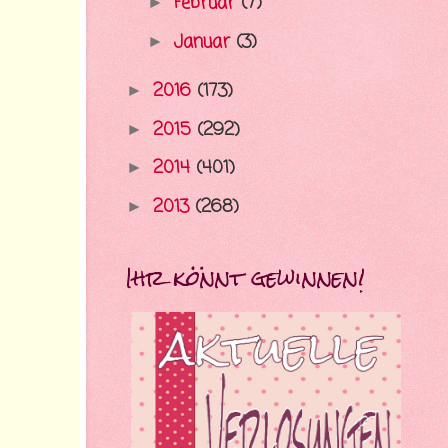
Februar
(7)
►
Januar
(3)
►
2016
(173)
►
2015
(292)
►
2014
(401)
►
2013
(268)
►
Ihr könnt gewinnen!