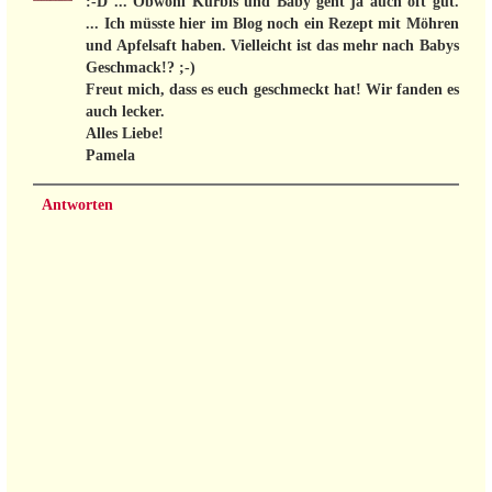
:-D ... Obwohl Kürbis und Baby geht ja auch oft gut.
... Ich müsste hier im Blog noch ein Rezept mit Möhren
und Apfelsaft haben. Vielleicht ist das mehr nach Babys
Geschmack!? ;-)
Freut mich, dass es euch geschmeckt hat! Wir fanden es
auch lecker.
Alles Liebe!
Pamela
Antworten