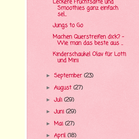
Leckere Fruchtsäfte und
Smoothies ganz einfach
sel...
Jungs to Go
Machen Querstreifen dick? -
Wie man das beste aus ...
Kinderschaukel Olav für Lotti
und Mini
September
(23)
►
August
(27)
►
Juli
(29)
►
Juni
(29)
►
Mai
(27)
►
April
(18)
►