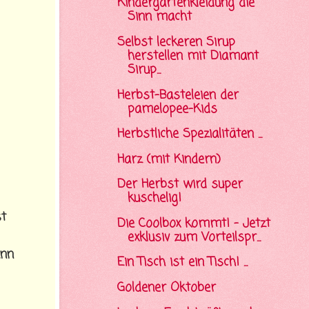
Kindergartenkleidung die
Sinn macht
Selbst leckeren Sirup
herstellen mit Diamant
Sirup...
Herbst-Basteleien der
pamelopee-Kids
Herbstliche Spezialitäten ...
Harz (mit Kindern)
Der Herbst wird super
kuschelig!
st
Die Coolbox kommt! - Jetzt
exklusiv zum Vorteilspr...
enn
Ein Tisch ist ein Tisch! ...
Goldener Oktober