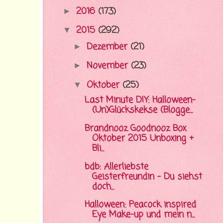
2016
(173)
►
2015
(292)
▼
Dezember
(21)
►
November
(23)
►
Oktober
(25)
▼
Last Minute DIY: Halloween-
(Un)Glückskekse (Blogge...
Brandnooz Goodnooz Box
Oktober 2015 Unboxing +
Bli...
bdb: Allerliebste
Geisterfreundin - Du siehst
doch...
Halloween: Peacock inspired
Eye Make-up und mein n...