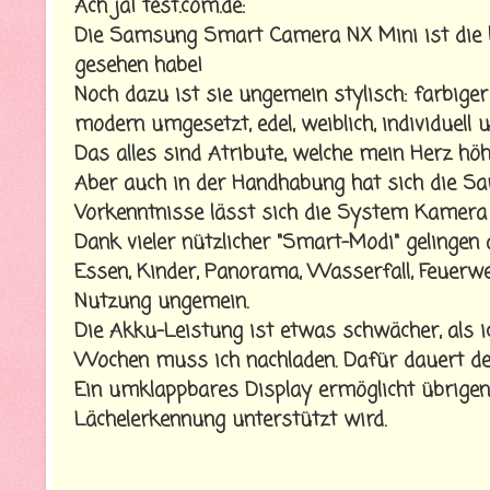
Ach ja! test.com.de:
Die Samsung Smart Camera NX Mini ist die bi
gesehen habe!
Noch dazu ist sie ungemein stylisch: farbiger
modern umgesetzt, edel, weiblich, individuell un
Das alles sind Atribute, welche mein Herz höh
Aber auch in der Handhabung hat sich die S
Vorkenntnisse lässt sich die System Kamera 
Dank vieler nützlicher "Smart-Modi" gelingen 
Essen, Kinder, Panorama, Wasserfall, Feuerwerk
Nutzung ungemein.
Die Akku-Leistung ist etwas schwächer, als 
Wochen muss ich nachladen. Dafür dauert de
Ein umklappbares Display ermöglicht übrigens
Lächelerkennung unterstützt wird.