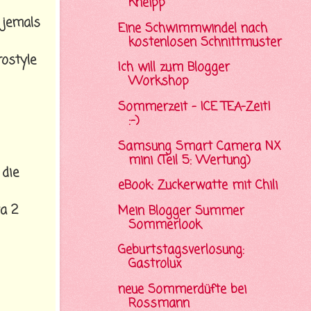
Kneipp
 jemals
Eine Schwimmwindel nach
kostenlosen Schnittmuster
rostyle
Ich will zum Blogger
Workshop
Sommerzeit - ICE TEA-Zeit!
:-)
Samsung Smart Camera NX
mini (Teil 5: Wertung)
 die
eBook: Zuckerwatte mit Chili
a 2
Mein Blogger Summer
Sommerlook
Geburtstagsverlosung:
Gastrolux
neue Sommerdüfte bei
Rossmann