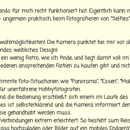
ando für mich nicht funktioniert hat. Eigentlich kann
 ungemein praktisch, beim Fotografieren von "Selfies"
Farbwahlmöglichkeiten! Die Kamera punktet bei mir vor a
ndes weibliches Design!
in wenig Retro, wie ich finde, und liegt damit voll im 
hiedenen ansprechenden Farben zu kaufen gibt und nich
timmte Foto-Situationen wie "Panorama", "Essen", "Mak
 für unerfahrene Hobbyfotografen.
 und die Bedienung erschließt sich einem im Laufe des
s ist selbsterklärend und die Kamera informiert de
 sie gehandhabt werden muss.
Verbindungen extrem erleichtert. So besteht zum Beis
icasa hochzuladen oder Bilder auf ein mobiles Endgerä