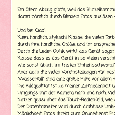
Ein Stern Abzug gibt's, weil das Blinzelkomm
damit nämlich durch Blinzeln Fotos auslösen -
Und bei Ciao!:
Klein, handlich, stylisch! Klasse, die vielen 
durch ihre handliche Größe und ihr anspreche
Durch die Leder-Optik wirkt das Gerät sogar e
Klasse, dass es das Gerät in so vielen versc
wie sonst üblich, im tristen Einheitsschwarz!"
Aber auch die vielen Voreinstellungen für bes
"Wasserfall" sind eine große Hilfe vor allem
Die Bildqualität ist zu meiner Zufriedenheit
Umgangs mit der Kamera nach und nach. Viele
Nutzer quasi über das Touch-Bedienfeld, wie
Der Datentransfer wird durch drahtlose Link-
Möglichkeit, Fotos direkt zum Onlinedienst P