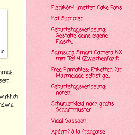
Eierlikör-Limetten Cake Pops
Hot Summer
Geburtstagsverlosung:
Gestalte deine eigene
Flasch...
t!)
Samsung Smart Camera NX
mini Teil 4 (Zwischenfazit)
Free Printables: Etiketten für
nmal:
Marmelade selbst ge...
sein
Geburtstagsverlosung:
noreiz
wirklich
Schürzenkleid nach gratis
ndwie
Schnittmuster
Vidal Sassoon
Apéritif à la française