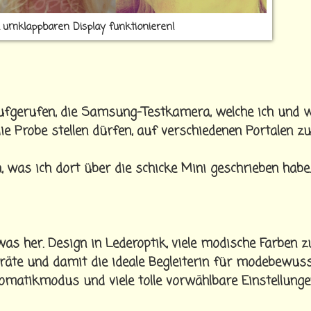
k umklappbaren Display funktionieren!
ufgerufen, die Samsung-Testkamera, welche ich und w
ie Probe stellen dürfen, auf verschiedenen Portalen zu
n, was ich dort über die schicke Mini geschrieben habe.
as her. Design in Lederoptik, viele modische Farben z
Geräte und damit die ideale Begleiterin für modebewus
omatikmodus und viele tolle vorwählbare Einstellunge