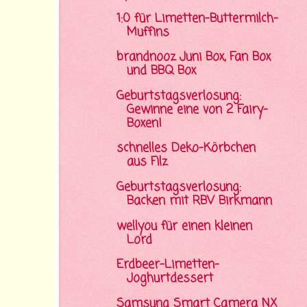
1:0 für Limetten-Buttermilch-
Muffins
brandnooz Juni Box, Fan Box
und BBQ Box
Geburtstagsverlosung:
Gewinne eine von 2 Fairy-
Boxen!
schnelles Deko-Körbchen
aus Filz
Geburtstagsverlosung:
Backen mit RBV Birkmann
wellyou für einen kleinen
Lord
Erdbeer-Limetten-
Joghurtdessert
Samsung Smart Camera NX