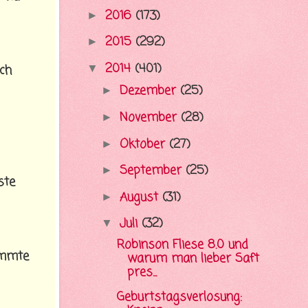
2016
(173)
►
2015
(292)
►
2014
(401)
ch
▼
Dezember
(25)
►
November
(28)
►
Oktober
(27)
►
September
(25)
►
ste
August
(31)
►
Juli
(32)
▼
Robinson Fliese 8.0 und
immte
warum man lieber Saft
pres...
Geburtstagsverlosung: