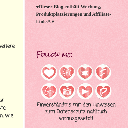
♥
Dieser Blog enthält Werbung,
Produktplatzierungen und Affiliate-
Links*.
♥
eitere
Follow me:
ur
Einverständnis mit den Hinweisen
ste
zum Datenschutz natürlich
n, wie
vorausgesetzt!