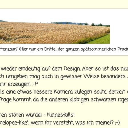
tenzaun" (Hier nur ein Drittel der ganzen spätsommerlichen Prach
 wieder eindeutig auf dem Design. Aber so ist das nu
ich umgeben mag auch in gewisser Weise besonders 
ir erzeugen! :-P
als eine etwas bessere Kamera zulegen sollte, derzeit 
rage kommt, da die anderen klobigen schwarzen irge
en stören würde! - Keinesfalls!
elopee-like", wenn ihr versteht, was ich meine!? ;-)