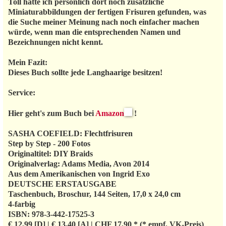
Toll hätte ich persönlich dort noch zusätzliche
Miniaturabbildungen der fertigen Frisuren gefunden, was
die Suche meiner Meinung nach noch einfacher machen
würde, wenn man die entsprechenden Namen und
Bezeichnungen nicht kennt.
Mein Fazit:
Dieses Buch sollte jede Langhaarige besitzen!
Service:
Hier geht's zum Buch bei
Amazon
!
SASHA COEFIELD: Flechtfrisuren
Step by Step - 200 Fotos
Originaltitel: DIY Braids
Originalverlag: Adams Media, Avon 2014
Aus dem Amerikanischen von Ingrid Exo
DEUTSCHE ERSTAUSGABE
Taschenbuch, Broschur, 144 Seiten, 17,0 x 24,0 cm
4-farbig
ISBN: 978-3-442-17525-3
€ 12,99 [D] | € 13,40 [A] | CHF 17,90 * (* empf. VK-Preis)