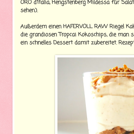
ORO d'Italia, Hengstenberg Mildessa für Sal
sehen.).
Außerdem einen HAFERVOLL RAW Riegel Kakao,
die grandiosen Tropcai Kokoschips, die man 
ein schnelles Dessert damit zubereitet. Rezep