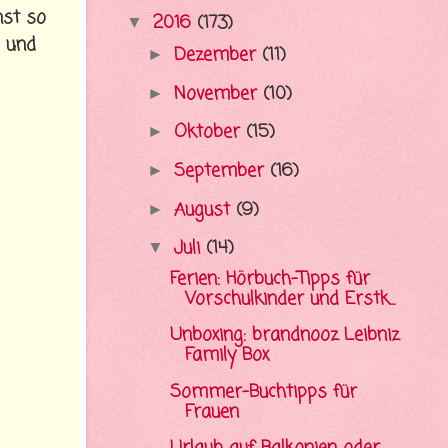
nst so
2016
(173)
▼
n und
Dezember
(11)
►
November
(10)
►
Oktober
(15)
►
September
(16)
►
August
(9)
►
Juli
(14)
▼
Ferien: Hörbuch-Tipps für
Vorschulkinder und Erstk...
Unboxing: brandnooz Leibniz
Family Box
Sommer-Buchtipps für
Frauen