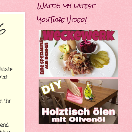
Watch my latest
YouTube Video!
16
e
kiste
etzt
h ihr
rend