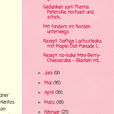
Gedanken zum Thema
Petersilie, Hochzeit und
schick...
Mit Kindern im Norden
unterwegs
Rezept: Saftige Lachssteaks
mit Maple-Oat-Panade (...
Rezept: no-bake Mini-Berry-
Cheesecake - (Backen mi...
Juni
(9)
►
Mai
(16)
►
April
(16)
►
kaner
 Mentos
März
(18)
►
von
Februar
(21)
►