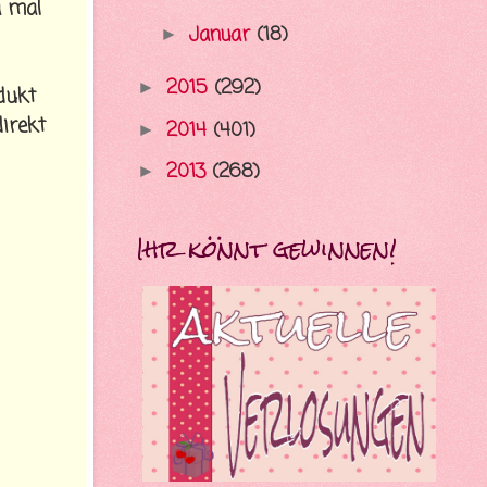
a mal
Januar
(18)
►
2015
(292)
►
dukt
irekt
2014
(401)
►
2013
(268)
►
Ihr könnt gewinnen!