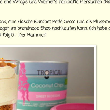
ate und Wraps und Werner's herzhafte Eierkuchen (N
 eine Flasche Blanchet Perlé Secco und als Pluspro
sogar im brandnooz Shop nachkaufen kann. (Ich habe d
t folgt.) - Der Hammer!