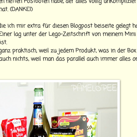
n netten Postboten habe, der alles völlig unkomplizier
hat. (DANKE!)
die ich mir extra für diesen Blogpost beiseite gelegt ha
Einer lag unter der Lego-Zeitschrift von meinem Mini
st.
anz praktisch, weil zu jedem Produkt, was in der Box
 auch nichts, weil man das parallel auch immer alles on