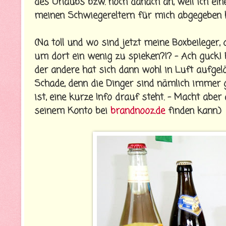
des Urlaubs bzw. noch danach an, weil ich eine
meinen Schwiegereltern für mich abgegeben 
(Na toll und wo sind jetzt meine Boxbeileger, 
um dort ein wenig zu spieken?!? - Ach guck! 
der andere hat sich dann wohl in Luft aufgelö
Schade, denn die Dinger sind nämlich immer g
ist, eine kurze Info drauf steht. - Macht aber
seinem Konto bei
brandnooz.de
finden kann.)