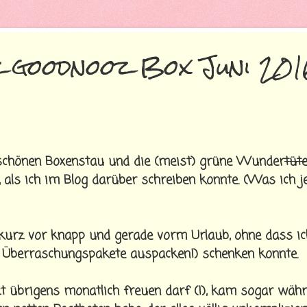
z goodnooz Box Juni 20
 schönen Boxenstau und die (meist) grüne Wunder
tüt
 als ich im Blog darüber schreiben konnte. (Was ich j
kurz vor knapp und gerade vorm Urlaub, ohne dass ic
be Überraschungspakete auspacken!) schenken konnte.
tzt übrigens monatlich freuen darf (!), kam sogar wäh