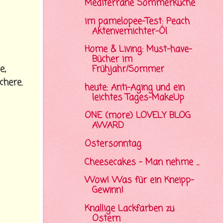
Mediterrane Sommerküche
im pamelopee-Test: Peach
Aktenvernichter-Öl
Home & Living: Must-have-
Bücher im
e,
Frühjahr/Sommer
chere.
heute: Anti-Aging und ein
leichtes Tages-MakeUp
ONE (more) LOVELY BLOG
AWARD
Ostersonntag
Cheesecakes - Man nehme ...
Wow! Was für ein Kneipp-
Gewinn!
Knallige Lackfarben zu
Ostern