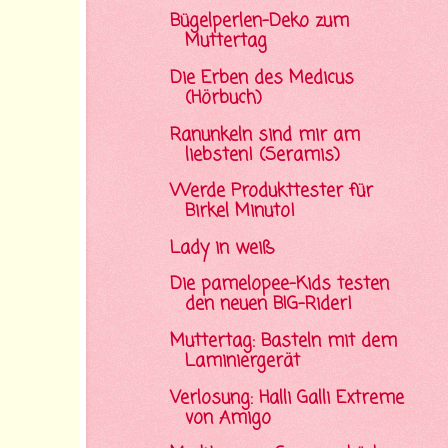
Bügelperlen-Deko zum
Muttertag
Die Erben des Medicus
(Hörbuch)
Ranunkeln sind mir am
liebsten! (Seramis)
Werde Produkttester für
Birkel Minuto!
Lady in weiß
Die pamelopee-Kids testen
den neuen BIG-Rider!
Muttertag: Basteln mit dem
Laminiergerät
Verlosung: Halli Galli Extreme
von Amigo