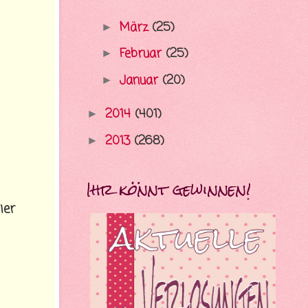
März
(25)
►
Februar
(25)
►
Januar
(20)
►
2014
(401)
►
2013
(268)
►
Ihr könnt gewinnen!
ier