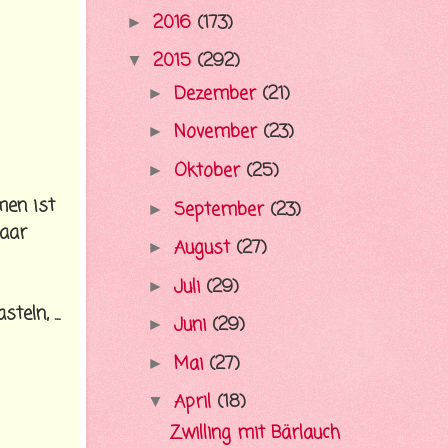
2016
(173)
►
2015
(292)
▼
Dezember
(21)
►
November
(23)
►
Oktober
(25)
►
men ist
September
(23)
►
paar
August
(27)
►
Juli
(29)
►
eln, ...
Juni
(29)
►
Mai
(27)
►
April
(18)
▼
Zwilling mit Bärlauch