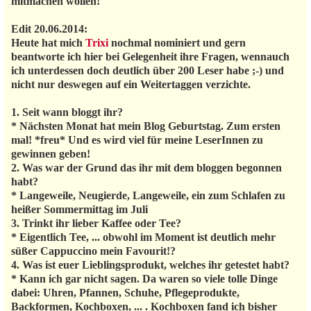
mitmachen wollen!
Edit 20.06.2014:
Heute hat mich
Trixi
nochmal nominiert und gern
beantworte ich hier bei Gelegenheit ihre Fragen, wennauch
ich unterdessen doch deutlich über 200 Leser habe ;-) und
nicht nur deswegen auf ein Weitertaggen verzichte.
1. Seit wann bloggt ihr?
* Nächsten Monat hat mein Blog Geburtstag. Zum ersten
mal! *freu* Und es wird viel für meine LeserInnen zu
gewinnen geben!
2. Was war der Grund das ihr mit dem bloggen begonnen
habt?
* Langeweile, Neugierde, Langeweile, ein zum Schlafen zu
heißer Sommermittag im Juli
3. Trinkt ihr lieber Kaffee oder Tee?
* Eigentlich Tee, ... obwohl im Moment ist deutlich mehr
süßer Cappuccino mein Favourit!?
4. Was ist euer Lieblingsprodukt, welches ihr getestet habt?
* Kann ich gar nicht sagen. Da waren so viele tolle Dinge
dabei: Uhren, Pfannen, Schuhe, Pflegeprodukte,
Backformen, Kochboxen, ... . Kochboxen fand ich bisher