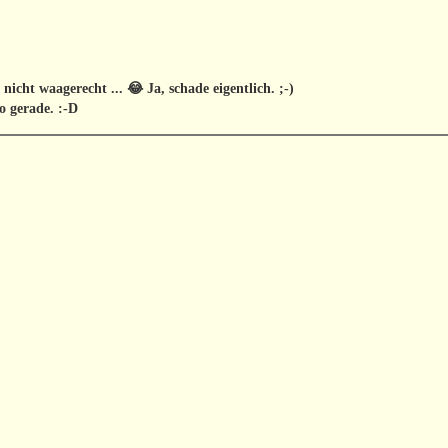
icht waagerecht ... 😂 Ja, schade eigentlich. ;-)
o gerade. :-D