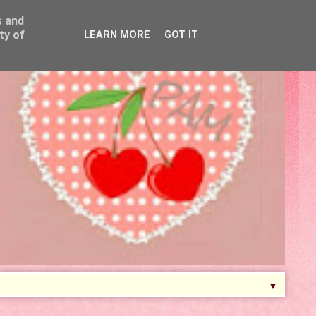
s and
ty of
LEARN MORE
GOT IT
▼